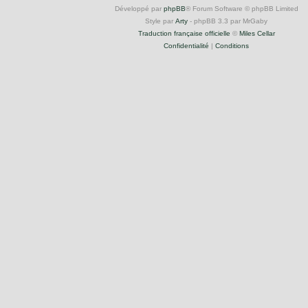
Développé par
phpBB
® Forum Software © phpBB Limited
Style par
Arty
- phpBB 3.3 par MrGaby
Traduction française officielle
©
Miles Cellar
Confidentialité
|
Conditions