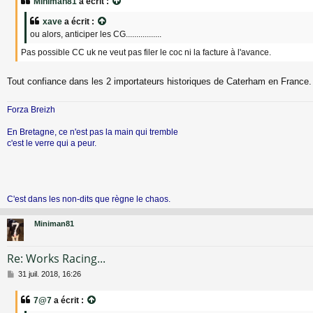
Miniman81
a écrit :
s
a
xave
a écrit :
g
ou alors, anticiper les CG.................
e
Pas possible CC uk ne veut pas filer le coc ni la facture à l'avance.
Tout confiance dans les 2 importateurs historiques de Caterham en France
Forza Breizh
En Bretagne, ce n'est pas la main qui tremble
c'est le verre qui a peur.
C'est dans les non-dits que règne le chaos.
Miniman81
Re: Works Racing...
M
31 juil. 2018, 16:26
e
s
7@7
a écrit :
s