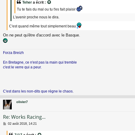
e
Teher
a écrit :
Tu te fais du mal ou tu t'es fait plaisir
L'avenir proche nous le dira.
C'est quand même tout simplement beau
On ne peut qu'être d'accord avec le Basque.
Forza Breizh
En Bretagne, ce n'est pas la main qui tremble
c'est le verre qui a peur.
C'est dans les non-dits que règne le chaos.
olivier7
Re: Works Racing...
M
02 août 2018, 14:21
e
s
7@7
a écrit :