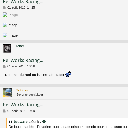
Re: Works Racing...
M
01 août 2018, 14:15
e
s
s
a
g
e
Teher
Re: Works Racing...
M
01 août 2018, 16:38
e
Tu te fais du mal ou tu t'es fait plaisir
s
s
a
g
Tchides
e
Sevener bienfaiteur
Re: Works Racing...
M
01 août 2018, 19:09
e
s
beaware
a écrit :
s
De toute manière, j'imagine, que la date prise en compte pour le passage ou 
a