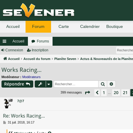
Accueil
Forums
ac
Connexion
Inscription
co
Accueil
Accueil du forum
Planète Seven
Actus & Nouveautés de la Planèt
Works Racing...
ur
ci
Modérateur :
Modérateurs
Rechercher
Recherch
Répondre
s
Page
22
sur
27
1
20
21
Précédent
399 messages
…
7@7
Re: Works Racing...
M
31 juil. 2018, 16:17
e
s