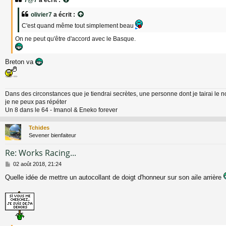
s
a
olivier7
a écrit :
g
C'est quand même tout simplement beau
e
On ne peut qu'être d'accord avec le Basque.
Breton va
Dans des circonstances que je tiendrai secrètes, une personne dont je tairai le 
je ne peux pas répéter
Un 8 dans le 64 - Imanol & Eneko forever
Tchides
Sevener bienfaiteur
Re: Works Racing...
M
02 août 2018, 21:24
e
Quelle idée de mettre un autocollant de doigt d'honneur sur son aile arrière
s
s
a
g
e