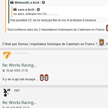
a
Miniman81
a écrit :
g
e
xave
a écrit :
ou alors, anticiper les CG.................
Pas possible CC uk ne veut pas filer le coc ni la facture à l'avance.
Tout confiance dans les 2 importateurs historiques de Caterham en France.
C'était pas Dumas l importateur historique de Caterham en France ?
On
Anonyme_1
Re: Works Racing...
M
31 juil. 2018, 17:31
e
s
Il y en a qui ont essayé....
s
a
g
7@7
e
Re: Works Racing...
M
01 août 2018, 13:12