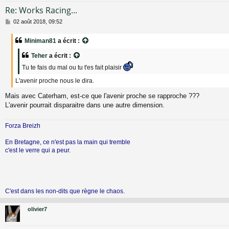
Re: Works Racing...
M
02 août 2018, 09:52
e
s
Miniman81
a écrit :
s
a
Teher
a écrit :
g
e
Tu te fais du mal ou tu t'es fait plaisir
L'avenir proche nous le dira.
Mais avec Caterham, est-ce que l'avenir proche se rapproche ???
L'avenir pourrait disparaitre dans une autre dimension.
Forza Breizh
En Bretagne, ce n'est pas la main qui tremble
c'est le verre qui a peur.
C'est dans les non-dits que règne le chaos.
olivier7