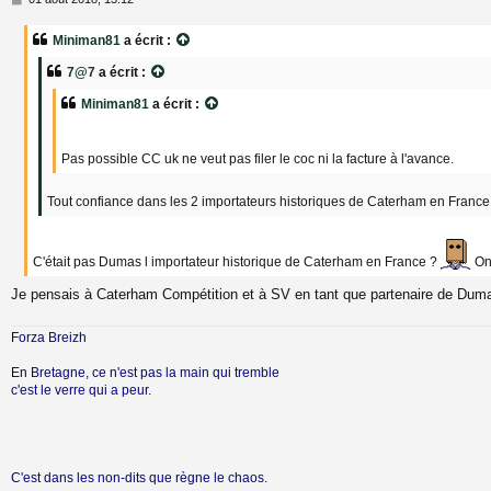
e
s
Miniman81
a écrit :
s
a
7@7
a écrit :
g
e
Miniman81
a écrit :
Pas possible CC uk ne veut pas filer le coc ni la facture à l'avance.
Tout confiance dans les 2 importateurs historiques de Caterham en France
C'était pas Dumas l importateur historique de Caterham en France ?
On 
Je pensais à Caterham Compétition et à SV en tant que partenaire de Dum
Forza Breizh
En Bretagne, ce n'est pas la main qui tremble
c'est le verre qui a peur.
C'est dans les non-dits que règne le chaos.