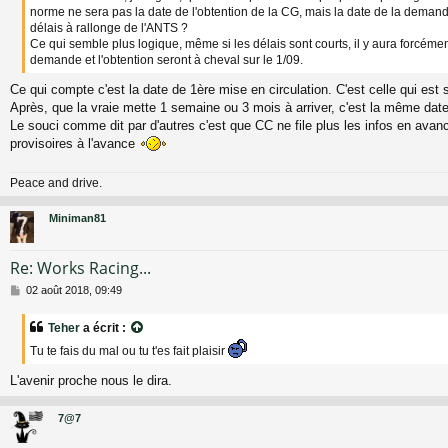
norme ne sera pas la date de l'obtention de la CG, mais la date de la demand
g
délais à rallonge de l'ANTS ?
e
Ce qui semble plus logique, même si les délais sont courts, il y aura forcéme
demande et l'obtention seront à cheval sur le 1/09.
Ce qui compte c'est la date de 1ère mise en circulation. C'est celle qui est 
Après, que la vraie mette 1 semaine ou 3 mois à arriver, c'est la même da
Le souci comme dit par d'autres c'est que CC ne file plus les infos en avan
provisoires à l'avance
Peace and drive.
Miniman81
Re: Works Racing...
M
02 août 2018, 09:49
e
s
Teher
a écrit :
s
a
Tu te fais du mal ou tu t'es fait plaisir
g
e
L'avenir proche nous le dira.
7@7