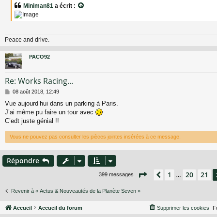
Miniman81
a écrit :
Peace and drive.
PACO92
Re: Works Racing...
M
08 août 2018, 12:49
e
Vue aujourd’hui dans un parking à Paris.
s
J’ai même pu faire un tour avec
s
a
C’edt juste génial !!
g
e
Vous ne pouvez pas consulter les pièces jointes insérées à ce message.
Répondre
Page
22
sur
27
1
20
21
Précédent
399 messages
…
Revenir à « Actus & Nouveautés de la Planète Seven »
Accueil
Accueil du forum
Supprimer les cookies
F