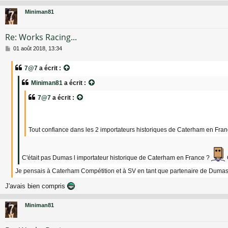
Miniman81
Re: Works Racing...
M
01 août 2018, 13:34
e
s
7@7
a écrit :
s
a
Miniman81
a écrit :
g
e
7@7
a écrit :
Tout confiance dans les 2 importateurs historiques de Caterham en Fra
C'était pas Dumas l importateur historique de Caterham en France ?
Je pensais à Caterham Compétition et à SV en tant que partenaire de Dumas
J'avais bien compris
Miniman81