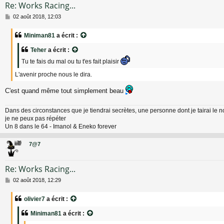
Re: Works Racing...
M
02 août 2018, 12:03
e
s
Miniman81
a écrit :
s
a
Teher
a écrit :
g
e
Tu te fais du mal ou tu t'es fait plaisir
L'avenir proche nous le dira.
C'est quand même tout simplement beau
Dans des circonstances que je tiendrai secrètes, une personne dont je tairai le 
je ne peux pas répéter
Un 8 dans le 64 - Imanol & Eneko forever
7@7
Re: Works Racing...
M
02 août 2018, 12:29
e
s
olivier7
a écrit :
s
a
Miniman81
a écrit :
g