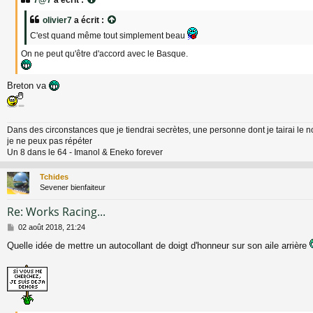
s
a
olivier7
a écrit :
g
C'est quand même tout simplement beau
e
On ne peut qu'être d'accord avec le Basque.
Breton va
Dans des circonstances que je tiendrai secrètes, une personne dont je tairai le 
je ne peux pas répéter
Un 8 dans le 64 - Imanol & Eneko forever
Tchides
Sevener bienfaiteur
Re: Works Racing...
M
02 août 2018, 21:24
e
Quelle idée de mettre un autocollant de doigt d'honneur sur son aile arrière
s
s
a
g
e