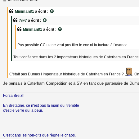
e
s
Miniman81
a écrit :
s
a
7@7
a écrit :
g
e
Miniman81
a écrit :
Pas possible CC uk ne veut pas filer le coc ni la facture à l'avance.
Tout confiance dans les 2 importateurs historiques de Caterham en France
C'était pas Dumas l importateur historique de Caterham en France ?
On 
Je pensais à Caterham Compétition et à SV en tant que partenaire de Dum
Forza Breizh
En Bretagne, ce n'est pas la main qui tremble
c'est le verre qui a peur.
C'est dans les non-dits que règne le chaos.