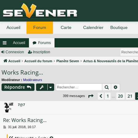
Accueil
Forums
ac
Connexion
Inscription
co
Accueil
Accueil du forum
Planète Seven
Actus & Nouveautés de la Planèt
Works Racing...
ur
ci
Modérateur :
Modérateurs
Rechercher
Recherch
Répondre
s
Page
22
sur
27
1
20
21
Précédent
399 messages
…
7@7
Re: Works Racing...
M
31 juil. 2018, 16:17
e
s