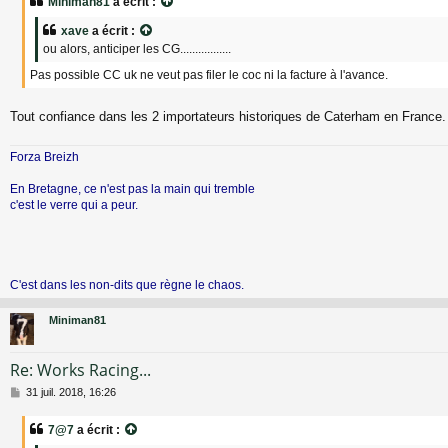
Miniman81
a écrit :
s
a
xave
a écrit :
g
ou alors, anticiper les CG.................
e
Pas possible CC uk ne veut pas filer le coc ni la facture à l'avance.
Tout confiance dans les 2 importateurs historiques de Caterham en France
Forza Breizh
En Bretagne, ce n'est pas la main qui tremble
c'est le verre qui a peur.
C'est dans les non-dits que règne le chaos.
Miniman81
Re: Works Racing...
M
31 juil. 2018, 16:26
e
s
7@7
a écrit :
s