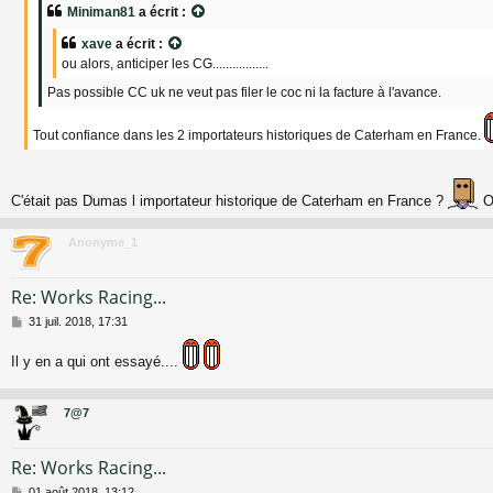
a
Miniman81
a écrit :
g
e
xave
a écrit :
ou alors, anticiper les CG.................
Pas possible CC uk ne veut pas filer le coc ni la facture à l'avance.
Tout confiance dans les 2 importateurs historiques de Caterham en France.
C'était pas Dumas l importateur historique de Caterham en France ?
On
Anonyme_1
Re: Works Racing...
M
31 juil. 2018, 17:31
e
s
Il y en a qui ont essayé....
s
a
g
7@7
e
Re: Works Racing...
M
01 août 2018, 13:12