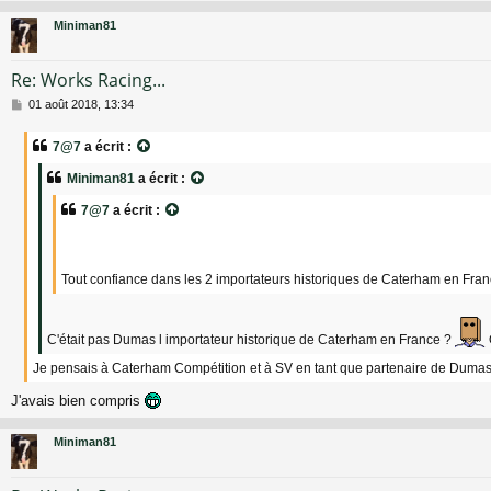
Miniman81
Re: Works Racing...
M
01 août 2018, 13:34
e
s
7@7
a écrit :
s
a
Miniman81
a écrit :
g
e
7@7
a écrit :
Tout confiance dans les 2 importateurs historiques de Caterham en Fra
C'était pas Dumas l importateur historique de Caterham en France ?
Je pensais à Caterham Compétition et à SV en tant que partenaire de Dumas
J'avais bien compris
Miniman81