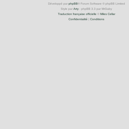
Développé par
phpBB
® Forum Software © phpBB Limited
Style par
Arty
- phpBB 3.3 par MrGaby
Traduction française officielle
©
Miles Cellar
Confidentialité
|
Conditions