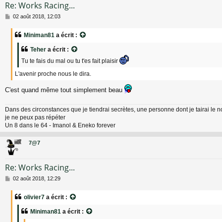
Re: Works Racing...
M
02 août 2018, 12:03
e
s
Miniman81
a écrit :
s
a
Teher
a écrit :
g
e
Tu te fais du mal ou tu t'es fait plaisir
L'avenir proche nous le dira.
C'est quand même tout simplement beau
Dans des circonstances que je tiendrai secrètes, une personne dont je tairai le 
je ne peux pas répéter
Un 8 dans le 64 - Imanol & Eneko forever
7@7
Re: Works Racing...
M
02 août 2018, 12:29
e
s
olivier7
a écrit :
s
a
Miniman81
a écrit :
g