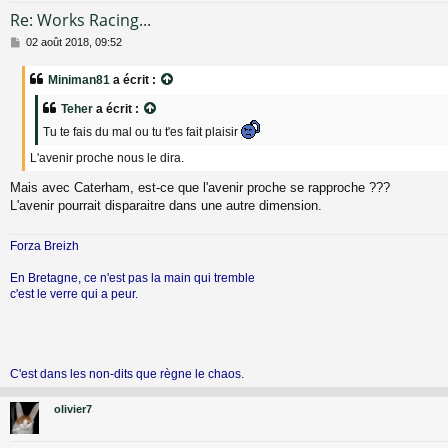
Re: Works Racing...
M
02 août 2018, 09:52
e
s
Miniman81
a écrit :
s
a
Teher
a écrit :
g
e
Tu te fais du mal ou tu t'es fait plaisir
L'avenir proche nous le dira.
Mais avec Caterham, est-ce que l'avenir proche se rapproche ???
L'avenir pourrait disparaitre dans une autre dimension.
Forza Breizh
En Bretagne, ce n'est pas la main qui tremble
c'est le verre qui a peur.
C'est dans les non-dits que règne le chaos.
olivier7