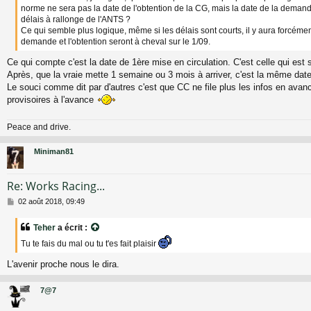
norme ne sera pas la date de l'obtention de la CG, mais la date de la demand
g
délais à rallonge de l'ANTS ?
e
Ce qui semble plus logique, même si les délais sont courts, il y aura forcéme
demande et l'obtention seront à cheval sur le 1/09.
Ce qui compte c'est la date de 1ère mise en circulation. C'est celle qui est 
Après, que la vraie mette 1 semaine ou 3 mois à arriver, c'est la même da
Le souci comme dit par d'autres c'est que CC ne file plus les infos en avan
provisoires à l'avance
Peace and drive.
Miniman81
Re: Works Racing...
M
02 août 2018, 09:49
e
s
Teher
a écrit :
s
a
Tu te fais du mal ou tu t'es fait plaisir
g
e
L'avenir proche nous le dira.
7@7