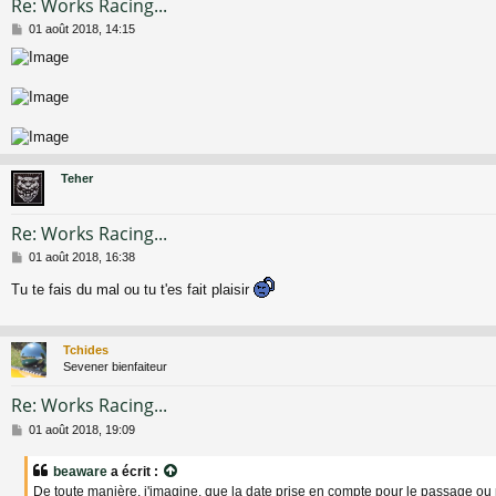
Re: Works Racing...
M
01 août 2018, 14:15
e
s
s
a
g
e
Teher
Re: Works Racing...
M
01 août 2018, 16:38
e
Tu te fais du mal ou tu t'es fait plaisir
s
s
a
g
Tchides
e
Sevener bienfaiteur
Re: Works Racing...
M
01 août 2018, 19:09
e
s
beaware
a écrit :
s
De toute manière, j'imagine, que la date prise en compte pour le passage ou 
a