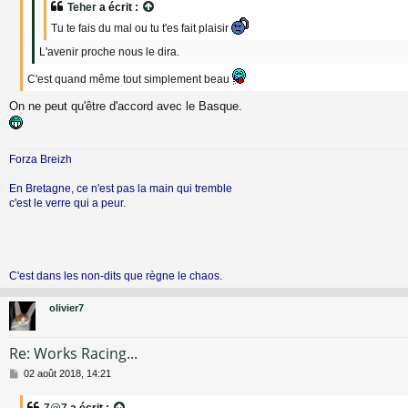
e
Teher
a écrit :
Tu te fais du mal ou tu t'es fait plaisir
L'avenir proche nous le dira.
C'est quand même tout simplement beau
On ne peut qu'être d'accord avec le Basque.
Forza Breizh
En Bretagne, ce n'est pas la main qui tremble
c'est le verre qui a peur.
C'est dans les non-dits que règne le chaos.
olivier7
Re: Works Racing...
M
02 août 2018, 14:21
e
s
7@7
a écrit :