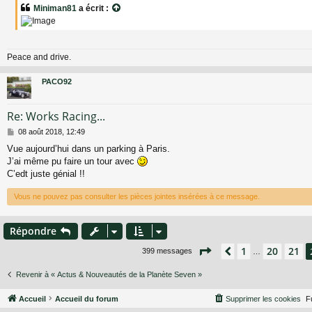
Miniman81
a écrit :
Peace and drive.
PACO92
Re: Works Racing...
M
08 août 2018, 12:49
e
Vue aujourd’hui dans un parking à Paris.
s
J’ai même pu faire un tour avec
s
a
C’edt juste génial !!
g
e
Vous ne pouvez pas consulter les pièces jointes insérées à ce message.
Répondre
Page
22
sur
27
1
20
21
Précédent
399 messages
…
Revenir à « Actus & Nouveautés de la Planète Seven »
Accueil
Accueil du forum
Supprimer les cookies
F