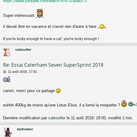
https://www.youtube.com/watch?v=c-u-BdaS-7I
g
e
Super intéressant
il devait être en vacance et n'avoir rien d'autre à faire
If you're lucky enough to have a cat', you're lucky enough !
catkooller
Re: Essai Caterham Seven SuperSprint 2018
M
11 août 2018, 17:51
e
s
s
a
canon, merci pour ce partage
g
e
euhhh 400kg de moins qu'une Lotus Elise, il a fumé la moquette ?
Dernière modification par
catkooller
le 11 août 2018, 18:00, modifié 1 fois.
darkvador