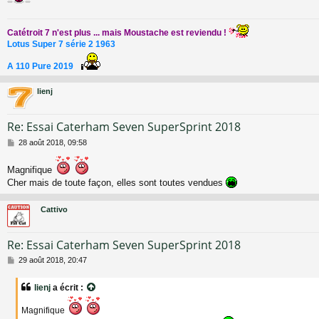
a
g
e
Catétroit 7 n'est plus ... mais Moustache est reviendu !
Lotus Super 7 série 2 1963
A 110 Pure 2019
lienj
Re: Essai Caterham Seven SuperSprint 2018
M
28 août 2018, 09:58
e
s
Magnifique
s
Cher mais de toute façon, elles sont toutes vendues
a
g
e
Cattivo
Re: Essai Caterham Seven SuperSprint 2018
M
29 août 2018, 20:47
e
s
lienj
a écrit :
s
a
Magnifique
g