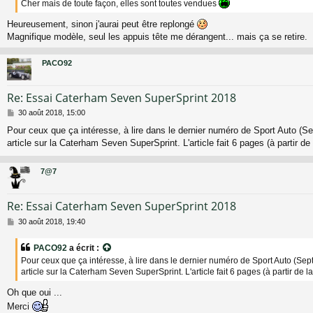
Cher mais de toute façon, elles sont toutes vendues
e
Heureusement, sinon j'aurai peut être replongé
Magnifique modèle, seul les appuis tête me dérangent... mais ça se retire.
PACO92
Re: Essai Caterham Seven SuperSprint 2018
M
30 août 2018, 15:00
e
Pour ceux que ça intéresse, à lire dans le dernier numéro de Sport Auto (S
s
article sur la Caterham Seven SuperSprint. L'article fait 6 pages (à partir de
s
a
g
7@7
e
Re: Essai Caterham Seven SuperSprint 2018
M
30 août 2018, 19:40
e
s
PACO92
a écrit :
s
Pour ceux que ça intéresse, à lire dans le dernier numéro de Sport Auto (Se
a
article sur la Caterham Seven SuperSprint. L'article fait 6 pages (à partir de l
g
e
Oh que oui ...
Merci