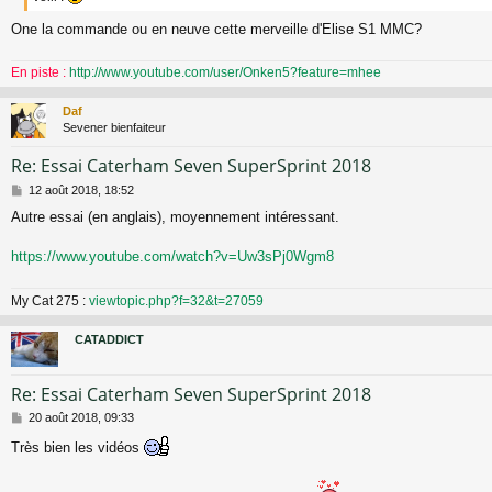
One la commande ou en neuve cette merveille d'Elise S1 MMC?
En piste :
http://www.youtube.com/user/Onken5?feature=mhee
Daf
Sevener bienfaiteur
Re: Essai Caterham Seven SuperSprint 2018
M
12 août 2018, 18:52
e
Autre essai (en anglais), moyennement intéressant.
s
s
a
https://www.youtube.com/watch?v=Uw3sPj0Wgm8
g
e
My Cat 275 :
viewtopic.php?f=32&t=27059
CATADDICT
Re: Essai Caterham Seven SuperSprint 2018
M
20 août 2018, 09:33
e
Très bien les vidéos
s
s
a