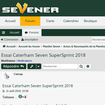
Accueil
Forums
ac
Connexion
Inscription
co
Accueil
Accueil du forum
Planète Seven
Actus & Nouveautés de la Planèt
Essai Caterham Seven SuperSprint 2018
ur
ci
Modérateur :
Modérateurs
Rechercher
Recherch
Répondre
s
Catnap
Essai Caterham Seven SuperSprint 2018
M
11 août 2018, 15:58
e
Tadaaaa ...
s
.
s
a