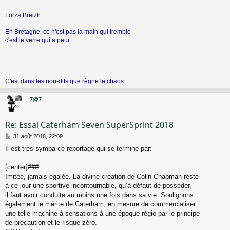
Forza Breizh
En Bretagne, ce n'est pas la main qui tremble
c'est le verre qui a peur.
C'est dans les non-dits que règne le chaos.
7@7
Re: Essai Caterham Seven SuperSprint 2018
M
31 août 2018, 22:09
e
Il est tres sympa ce reportage qui se termine par:
s
s
a
[center]###
g
Imitée, jamais égalée. La divine création de Colin Chapman reste
e
à ce jour une sportive incontournable, qu’à défaut de posséder,
il faut avoir conduite au moins une fois dans sa vie. Soulignons
également le mérite de Caterham, en mesure de commercialiser
une telle machine à sensations à une époque régie par le principe
de précaution et le risque zéro.