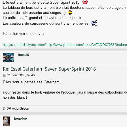
g
Elle est vraiment belle cette Super Sprint 2018.
e
Le tableau de bord est vraiment bien fait (boutons rassemblés, cerclage c
couleur du TdB assortie aux sièges...).
Le coffre paraît grand et fini avec une moquette.
Les couleurs de carrosserie qui sont vraiment belles.
Hâte d'en voir une en vrai.
http://cataddict.skyrock.com/
http://www.youtube.com/user/CATADDICT63?featu
freps25
Re: Essai Caterham Seven SuperSprint 2018
M
21 août 2018, 07:48
e
Elles sont superbes ses Caterham,
s
s
a
Pour rester dans le look vintage de l'époque, j'aurai laissé des cabochons d
g
non des blanc)
e
340R Acid Green
benobro