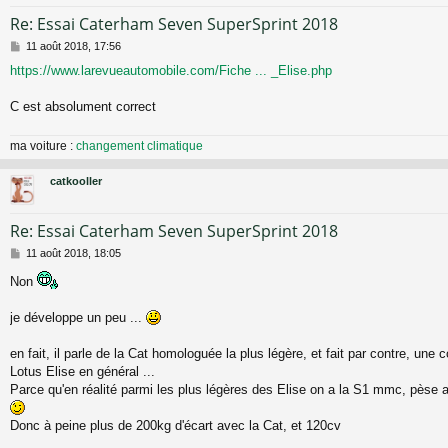
Re: Essai Caterham Seven SuperSprint 2018
M
11 août 2018, 17:56
e
https://www.larevueautomobile.com/Fiche ... _Elise.php
s
s
a
C est absolument correct
g
e
ma voiture :
changement climatique
catkooller
Re: Essai Caterham Seven SuperSprint 2018
M
11 août 2018, 18:05
e
Non
s
s
a
je développe un peu ...
g
e
en fait, il parle de la Cat homologuée la plus légère, et fait par contre, une
Lotus Elise en général ...
Parce qu'en réalité parmi les plus légères des Elise on a la S1 mmc, pèse 
Donc à peine plus de 200kg d'écart avec la Cat, et 120cv