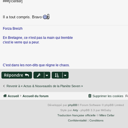
###[/center]
Il a tout compris. Bravo
Forza Breizh
En Bretagne, ce n'est pas la main qui tremble
c'est le verre qui a peur.
C'est dans les non-dits que règne le chaos.
Répondre
Revenir à « Actus & Nouveautés de la Planète Seven »
Accueil
Accueil du forum
Supprimer les cookies
F
Développé par
phpBB
® Forum Software © phpBB Limited
Style par
Arty
- phpBB 3.3 par MrGaby
Traduction française officielle
©
Miles Cellar
Confidentialité
|
Conditions