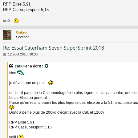
RPP Elise 5,91
RPP Cat supersprint 5,15
voili !
Onken
Sevener
Re: Essai Caterham Seven SuperSprint 2018
M
12 août 2018, 10:33
e
s
catkiller
a écrit :
s
a
Non
g
e
je développe un peu ...
en fait, il parle de la Cat homologuée la plus légère, et fait par contre, une 
Lotus Elise en général ...
Parce qu'en réalité parmi les plus légères des Elise on a la S1 mmc, pèse a
Donc à peine plus de 200kg d'écart avec la Cat, et 120cv
RPP Elise 5,91
RPP Cat supersprint 5,15
voili !