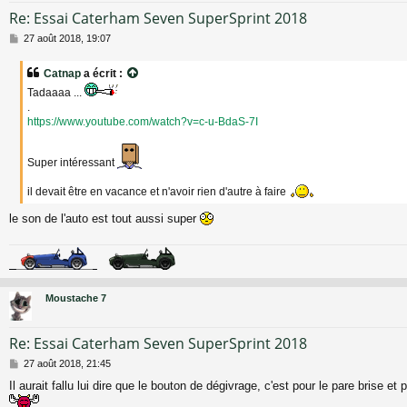
Re: Essai Caterham Seven SuperSprint 2018
M
27 août 2018, 19:07
e
s
Catnap
a écrit :
s
Tadaaaa ...
a
g
.
e
https://www.youtube.com/watch?v=c-u-BdaS-7I
Super intéressant
il devait être en vacance et n'avoir rien d'autre à faire
le son de l'auto est tout aussi super
Moustache 7
Re: Essai Caterham Seven SuperSprint 2018
M
27 août 2018, 21:45
e
Il aurait fallu lui dire que le bouton de dégivrage, c'est pour le pare brise et 
s
s