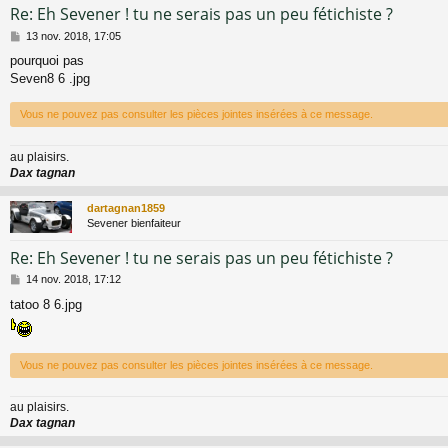
Re: Eh Sevener ! tu ne serais pas un peu fétichiste ?
M
13 nov. 2018, 17:05
e
pourquoi pas
s
Seven8 6 .jpg
s
a
g
Vous ne pouvez pas consulter les pièces jointes insérées à ce message.
e
au plaisirs.
Dax tagnan
dartagnan1859
Sevener bienfaiteur
Re: Eh Sevener ! tu ne serais pas un peu fétichiste ?
M
14 nov. 2018, 17:12
e
tatoo 8 6.jpg
s
s
a
g
Vous ne pouvez pas consulter les pièces jointes insérées à ce message.
e
au plaisirs.
Dax tagnan