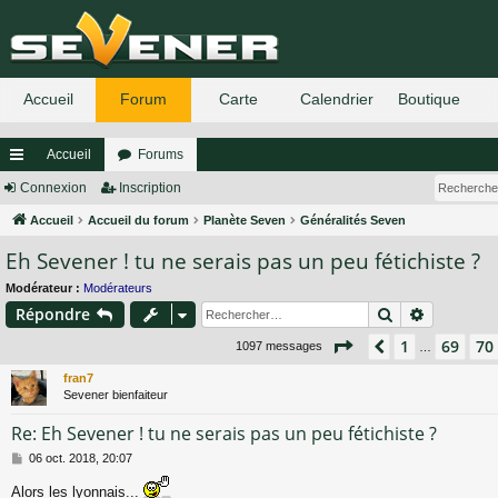
Accueil
Forums
ac
Connexion
Inscription
co
Accueil
Accueil du forum
Planète Seven
Généralités Seven
Eh Sevener ! tu ne serais pas un peu fétichiste ?
ur
ci
Modérateur :
Modérateurs
Rechercher
Recherch
Répondre
s
Page
71
sur
74
1
69
70
Précédent
1097 messages
…
fran7
Sevener bienfaiteur
Re: Eh Sevener ! tu ne serais pas un peu fétichiste ?
M
06 oct. 2018, 20:07
e
s
Alors les lyonnais...