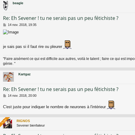
beagle
Re: Eh Sevener ! tu ne serais pas un peu fétichiste ?
M
14 nov. 2018, 19:35
e
s
s
a
je sais pas si il faut rire ou pleurer
g
e
"Faire aisément ce qui est difficile aux autres, voilà le talent ; faire ce qui est impo
génie. "
Kartgaz
Re: Eh Sevener ! tu ne serais pas un peu fétichiste ?
M
14 nov. 2018, 20:00
e
s
C'est juste pour indiquer le nombre de neurones à l'intérieur
s
a
g
En ligne
En ligne
RIGNOS
e
Sevener bienfaiteur