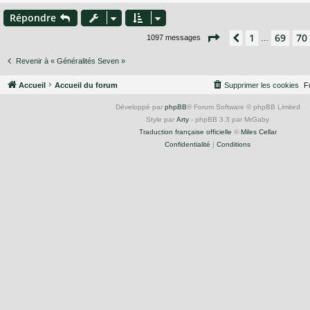
Répondre
Page
71
sur
74
1
69
70
Précédent
1097 messages
…
Revenir à « Généralités Seven »
Accueil
Accueil du forum
Supprimer les cookies
F
Développé par
phpBB
® Forum Software © phpBB Limited
Style par
Arty
- phpBB 3.3 par MrGaby
Traduction française officielle
©
Miles Cellar
Confidentialité
|
Conditions