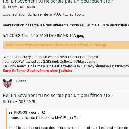
Re: Eh Sevener ! tu ne serais pas un peu fétichiste ?
M
19 nov. 2018, 08:49
e
...consultation du fichier de la MACIF....au Top...
s
s
a
Identification hasardeuse des différents modèles...et mais juste distinction
g
e
57EC0762-4855-4237-8109-D70B9A94C14A.jpeg
Vous ne pouvez pas consulter les pièces jointes insérées à ce message.
Noneedtobecrazytotameacatwhomiawsbutperhapsthathelps!
Team 200+Whatelse! Just2,3lSimplyCollector! Ohlacousine
La Donk bodybuildée masculine est ultra-facile,la Cat sexy féminine est ultra-p
Sans Se7ener J'suis vénere alors j'adhère
British
Re: Eh Sevener ! tu ne serais pas un peu fétichiste ?
M
19 nov. 2018, 10:25
e
s
RIGNOS
a écrit :
s
...consultation du fichier de la MACIF....au Top...
a
g
e
Identification hasardeuse des différents modèles...et mais juste distinction de