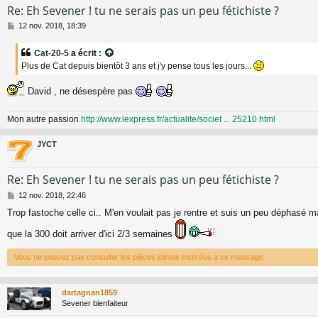
Re: Eh Sevener ! tu ne serais pas un peu fétichiste ?
M
12 nov. 2018, 18:39
e
s
Cat-20-5
a écrit :
s
Plus de Cat depuis bientôt 3 ans et j'y pense tous les jours...
a
g
e
David , ne désespère pas
Mon autre passion
http://www.lexpress.fr/actualite/societ ... 25210.html
JYCT
Re: Eh Sevener ! tu ne serais pas un peu fétichiste ?
M
12 nov. 2018, 22:46
e
Trop fastoche celle ci.. M'en voulait pas je rentre et suis un peu déphasé m
s
s
que la 300 doit arriver d'ici 2/3 semaines
a
g
Vous ne pouvez pas consulter les pièces jointes insérées à ce message.
e
dartagnan1859
Sevener bienfaiteur