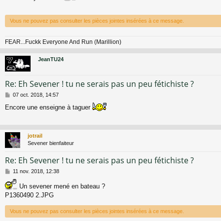
s
a
g
Vous ne pouvez pas consulter les pièces jointes insérées à ce message.
e
FEAR...Fuckk Everyone And Run (Marillion)
JeanTU24
Re: Eh Sevener ! tu ne serais pas un peu fétichiste ?
M
07 oct. 2018, 14:57
e
Encore une enseigne à taguer
s
s
a
g
jotrail
e
Sevener bienfaiteur
Re: Eh Sevener ! tu ne serais pas un peu fétichiste ?
M
11 nov. 2018, 12:38
e
s
Un sevener mené en bateau ?
s
P1360490 2.JPG
a
g
Vous ne pouvez pas consulter les pièces jointes insérées à ce message.
e