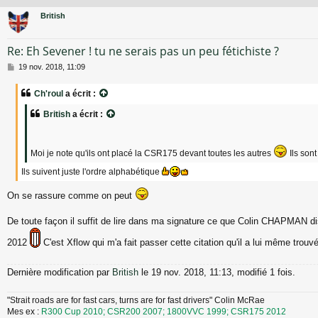
British
Re: Eh Sevener ! tu ne serais pas un peu fétichiste ?
M
19 nov. 2018, 11:09
e
s
Ch'roul
a écrit :
s
a
British
a écrit :
g
e
Moi je note qu'ils ont placé la CSR175 devant toutes les autres
Ils sont
Ils suivent juste l'ordre alphabétique
On se rassure comme on peut
De toute façon il suffit de lire dans ma signature ce que Colin CHAPMAN d
2012
C'est Xflow qui m'a fait passer cette citation qu'il a lui même trouv
Dernière modification par
British
le 19 nov. 2018, 11:13, modifié 1 fois.
"Strait roads are for fast cars, turns are for fast drivers" Colin McRae
Mes ex :
R300 Cup 2010; CSR200 2007; 1800VVC 1999; CSR175 2012