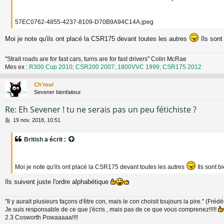
57EC0762-4855-4237-8109-D70B9A94C14A.jpeg
Moi je note qu'ils ont placé la CSR175 devant toutes les autres
Ils sont
"Strait roads are for fast cars, turns are for fast drivers" Colin McRae
Mes ex :
R300 Cup 2010; CSR200 2007; 1800VVC 1999; CSR175 2012
Ch'roul
Sevener bienfaiteur
Re: Eh Sevener ! tu ne serais pas un peu fétichiste ?
M
19 nov. 2018, 10:51
e
s
British
a écrit :
s
a
g
e
Moi je note qu'ils ont placé la CSR175 devant toutes les autres
Ils sont b
Ils suivent juste l'ordre alphabétique
"Il y aurait plusieurs façons d'être con, mais le con choisit toujours la pire." (Fréd
Je suis responsable de ce que j'écris , mais pas de ce que vous comprenez!!!!!
2.3 Cosworth Powaaaaa!!!!