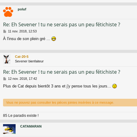
poluf
Re: Eh Sevener ! tu ne serais pas un peu fétichiste ?
M
11 nov. 2018, 12:53
e
À l'insu de son plein gré ...
s
s
a
g
Cat-20-5
e
Sevener bienfaiteur
Re: Eh Sevener ! tu ne serais pas un peu fétichiste ?
M
12 nov. 2018, 17:42
e
Plus de Cat depuis bientôt 3 ans et j'y pense tous les jours...
s
s
a
g
Vous ne pouvez pas consulter les pièces jointes insérées à ce message.
e
85 Le paradis existe !
CATAMARAN