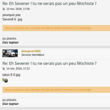
Re: Eh Sevener ! tu ne serais pas un peu fétichiste ?
M
13 nov. 2018, 17:05
e
pourquoi pas
s
Seven8 6 .jpg
s
a
g
Vous ne pouvez pas consulter les pièces jointes insérées à ce message.
e
au plaisirs.
Dax tagnan
dartagnan1859
Sevener bienfaiteur
Re: Eh Sevener ! tu ne serais pas un peu fétichiste ?
M
14 nov. 2018, 17:12
e
tatoo 8 6.jpg
s
s
a
g
Vous ne pouvez pas consulter les pièces jointes insérées à ce message.
e
au plaisirs.
Dax tagnan