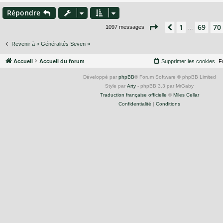
Répondre
Page
71
sur
74
1
69
70
Précédent
1097 messages
…
Revenir à « Généralités Seven »
Accueil
Accueil du forum
Supprimer les cookies
F
Développé par
phpBB
® Forum Software © phpBB Limited
Style par
Arty
- phpBB 3.3 par MrGaby
Traduction française officielle
©
Miles Cellar
Confidentialité
|
Conditions