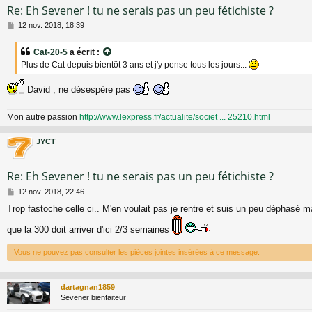
Re: Eh Sevener ! tu ne serais pas un peu fétichiste ?
M
12 nov. 2018, 18:39
e
s
Cat-20-5
a écrit :
s
Plus de Cat depuis bientôt 3 ans et j'y pense tous les jours...
a
g
e
David , ne désespère pas
Mon autre passion
http://www.lexpress.fr/actualite/societ ... 25210.html
JYCT
Re: Eh Sevener ! tu ne serais pas un peu fétichiste ?
M
12 nov. 2018, 22:46
e
Trop fastoche celle ci.. M'en voulait pas je rentre et suis un peu déphasé m
s
s
que la 300 doit arriver d'ici 2/3 semaines
a
g
Vous ne pouvez pas consulter les pièces jointes insérées à ce message.
e
dartagnan1859
Sevener bienfaiteur