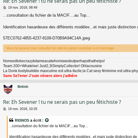
Re: Eh Sevener ! tu ne serais pas un peu fétichiste ?
M
19 nov. 2018, 08:49
e
...consultation du fichier de la MACIF....au Top...
s
s
a
Identification hasardeuse des différents modèles...et mais juste distinction
g
e
57EC0762-4855-4237-8109-D70B9A94C14A.jpeg
Vous ne pouvez pas consulter les pièces jointes insérées à ce message.
Noneedtobecrazytotameacatwhomiawsbutperhapsthathelps!
Team 200+Whatelse! Just2,3lSimplyCollector! Ohlacousine
La Donk bodybuildée masculine est ultra-facile,la Cat sexy féminine est ultra-p
Sans Se7ener J'suis vénere alors j'adhère
British
Re: Eh Sevener ! tu ne serais pas un peu fétichiste ?
M
19 nov. 2018, 10:25
e
s
RIGNOS
a écrit :
s
...consultation du fichier de la MACIF....au Top...
a
g
e
Identification hasardeuse des différents modèles...et mais juste distinction de