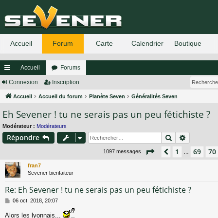
Accueil
Forums
ac
Connexion
Inscription
co
Accueil
Accueil du forum
Planète Seven
Généralités Seven
Eh Sevener ! tu ne serais pas un peu fétichiste ?
ur
ci
Modérateur :
Modérateurs
Rechercher
Recherch
Répondre
s
Page
71
sur
74
1
69
70
Précédent
1097 messages
…
fran7
Sevener bienfaiteur
Re: Eh Sevener ! tu ne serais pas un peu fétichiste ?
M
06 oct. 2018, 20:07
e
s
Alors les lyonnais...