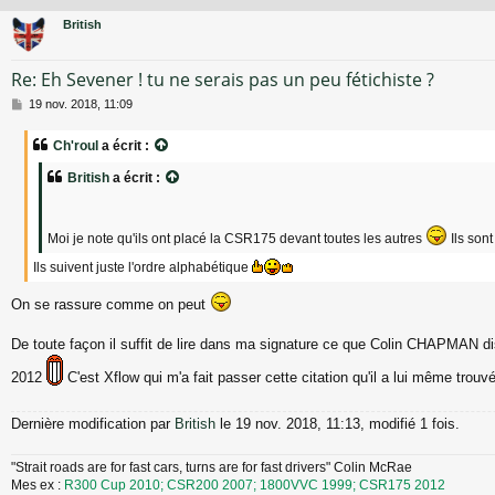
British
Re: Eh Sevener ! tu ne serais pas un peu fétichiste ?
M
19 nov. 2018, 11:09
e
s
Ch'roul
a écrit :
s
a
British
a écrit :
g
e
Moi je note qu'ils ont placé la CSR175 devant toutes les autres
Ils sont
Ils suivent juste l'ordre alphabétique
On se rassure comme on peut
De toute façon il suffit de lire dans ma signature ce que Colin CHAPMAN d
2012
C'est Xflow qui m'a fait passer cette citation qu'il a lui même trouv
Dernière modification par
British
le 19 nov. 2018, 11:13, modifié 1 fois.
"Strait roads are for fast cars, turns are for fast drivers" Colin McRae
Mes ex :
R300 Cup 2010; CSR200 2007; 1800VVC 1999; CSR175 2012