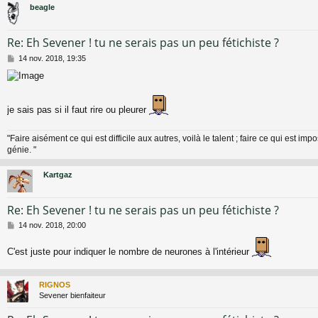
beagle
Re: Eh Sevener ! tu ne serais pas un peu fétichiste ?
M
14 nov. 2018, 19:35
e
s
s
a
je sais pas si il faut rire ou pleurer
g
e
"Faire aisément ce qui est difficile aux autres, voilà le talent ; faire ce qui est impo
génie. "
Kartgaz
Re: Eh Sevener ! tu ne serais pas un peu fétichiste ?
M
14 nov. 2018, 20:00
e
s
C'est juste pour indiquer le nombre de neurones à l'intérieur
s
a
g
RIGNOS
e
Sevener bienfaiteur