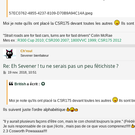
57EC0762-4855-4237-8109-D70B9A94C14A.jpeg
Moi je note qu'ils ont placé la CSR175 devant toutes les autres
Ils sont
"Strait roads are for fast cars, turns are for fast drivers" Colin McRae
Mes ex :
R300 Cup 2010; CSR200 2007; 1800VVC 1999; CSR175 2012
Ch'roul
Sevener bienfaiteur
Re: Eh Sevener ! tu ne serais pas un peu fétichiste ?
M
19 nov. 2018, 10:51
e
s
British
a écrit :
s
a
g
e
Moi je note qu'ils ont placé la CSR175 devant toutes les autres
Ils sont b
Ils suivent juste l'ordre alphabétique
"Il y aurait plusieurs façons d'être con, mais le con choisit toujours la pire." (Fréd
Je suis responsable de ce que j'écris , mais pas de ce que vous comprenez!!!!!
2.3 Cosworth Powaaaaa!!!!