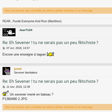
s
a
g
Vous ne pouvez pas consulter les pièces jointes insérées à ce message.
e
FEAR...Fuckk Everyone And Run (Marillion)
JeanTU24
Re: Eh Sevener ! tu ne serais pas un peu fétichiste ?
M
07 oct. 2018, 14:57
e
Encore une enseigne à taguer
s
s
a
g
jotrail
e
Sevener bienfaiteur
Re: Eh Sevener ! tu ne serais pas un peu fétichiste ?
M
11 nov. 2018, 12:38
e
s
Un sevener mené en bateau ?
s
P1360490 2.JPG
a
g
Vous ne pouvez pas consulter les pièces jointes insérées à ce message.
e