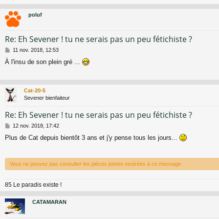
poluf
Re: Eh Sevener ! tu ne serais pas un peu fétichiste ?
M
11 nov. 2018, 12:53
e
À l'insu de son plein gré ...
s
s
a
g
Cat-20-5
e
Sevener bienfaiteur
Re: Eh Sevener ! tu ne serais pas un peu fétichiste ?
M
12 nov. 2018, 17:42
e
Plus de Cat depuis bientôt 3 ans et j'y pense tous les jours...
s
s
a
g
Vous ne pouvez pas consulter les pièces jointes insérées à ce message.
e
85 Le paradis existe !
CATAMARAN