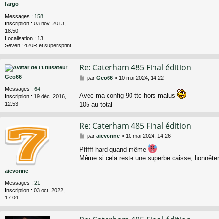
fargo
g
e
Messages :
158
Inscription :
03 nov. 2013,
18:50
Localisation :
13
Seven :
420R et supersprint
Re: Caterham 485 Final édition
Geo66
M
par
Geo66
»
10 mai 2024, 14:22
e
Messages :
64
s
Avec ma config 90 ttc hors malus
Inscription :
19 déc. 2016,
s
12:53
105 au total
a
g
e
Re: Caterham 485 Final édition
M
par
aievonne
»
10 mai 2024, 14:26
e
Pfffff hard quand même
s
Même si cela reste une superbe caisse, honnêteme
s
a
aievonne
g
e
Messages :
21
Inscription :
03 oct. 2022,
17:04