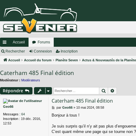
Accueil
Forums
ac
Rechercher
Connexion
Inscription
co
Accueil
Accueil du forum
Planète Seven
Actus & Nouveautés de la Planèt
ur
Caterham 485 Final édition
ci
Modérateur :
Modérateurs
s
Rechercher
Recherche
Répondre
Caterham 485 Final édition
Geo66
M
par
Geo66
»
10 mai 2024, 08:58
e
Messages :
64
Bonjour à tous !
s
Inscription :
19 déc. 2016,
s
12:53
a
Je suis surpris qu’il n’y ait pas plus d’engoueme
g
C’est quant même une page qui se tourne non ?
e