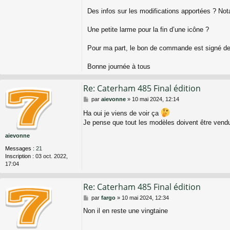
Des infos sur les modifications apportées ? Not
Une petite larme pour la fin d’une icône ?
Pour ma part, le bon de commande est signé dep
Bonne journée à tous
Re: Caterham 485 Final édition
M
par
aievonne
»
10 mai 2024, 12:14
e
Ha oui je viens de voir ça
s
Je pense que tout les modèles doivent être ven
s
a
aievonne
g
e
Messages :
21
Inscription :
03 oct. 2022,
17:04
Re: Caterham 485 Final édition
M
par
fargo
»
10 mai 2024, 12:34
e
Non il en reste une vingtaine
s
s
a