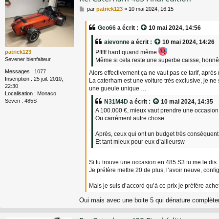
M
par
patrick123
»
10 mai 2024, 16:15
e
s
Geo66
a écrit :
10 mai 2024, 14:56
s
a
aievonne
a écrit :
10 mai 2024, 14:26
g
Pfffff hard quand même
patrick123
e
Sevener bienfaiteur
Même si cela reste une superbe caisse, honnête
Messages :
1077
Alors effectivement ça ne vaut pas ce tarif, après 
Inscription :
25 juil. 2010,
La caterham est une voiture très exclusive, je ne
22:30
une gueule unique …
Localisation :
Monaco
Seven :
485S
N31M4D
a écrit :
10 mai 2024, 14:35
A 100.000 €, mieux vaut prendre une occasion 
Ou carrément autre chose.
Après, ceux qui ont un budget très conséquent
Et tant mieux pour eux d’ailleursw
Si tu trouve une occasion en 485 S3 tu me le dis
Je préfère mettre 20 de plus, l’avoir neuve, conf
Mais je suis d’accord qu’à ce prix je préfère ac
Oui mais avec une boite 5 qui dénature complète