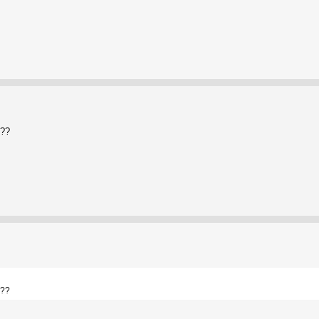
???
???