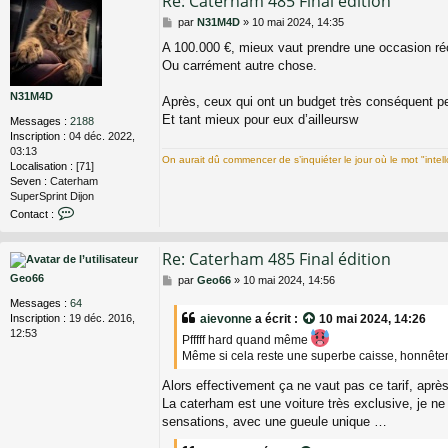
Re: Caterham 485 Final édition
M
par
N31M4D
»
10 mai 2024, 14:35
e
A 100.000 €, mieux vaut prendre une occasion réc
s
Ou carrément autre chose.
s
a
N31M4D
g
Après, ceux qui ont un budget très conséquent p
e
Et tant mieux pour eux d’ailleursw
Messages :
2188
Inscription :
04 déc. 2022,
03:13
On aurait dû commencer de s’inquiéter le jour où le mot "intel
Localisation :
[71]
Seven :
Caterham
SuperSprint Dijon
C
Contact :
o
n
Re: Caterham 485 Final édition
t
a
Geo66
M
par
Geo66
»
10 mai 2024, 14:56
c
e
t
Messages :
64
s
e
Inscription :
19 déc. 2016,
aievonne
a écrit :
10 mai 2024, 14:26
s
r
12:53
Pfffff hard quand même
a
N
g
Même si cela reste une superbe caisse, honnêteme
3
e
1
Alors effectivement ça ne vaut pas ce tarif, après 
M
La caterham est une voiture très exclusive, je ne
4
D
sensations, avec une gueule unique …