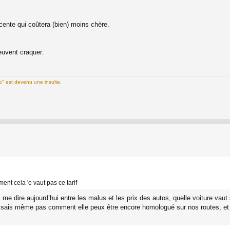
ente qui coûtera (bien) moins chère.
euvent craquer.
lo" est devenu une insulte.
nt cela 'e vaut pas ce tarif
me dire aujourd’hui entre les malus et les prix des autos, quelle voiture vaut s
 sais même pas comment elle peux être encore homologué sur nos routes, et pou