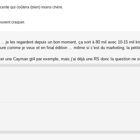
cente qui coûtera (bien) moins chère.
euvent craquer.
 … je les regardent depuis un bon moment, ça sort à 80 mil avec 10-15 mil k
iguré comme je veux et en final édition … même si c’est du marketing, la peti
heter une Cayman gt4 par exemple, mais j’ai déjà une RS donc la question ne