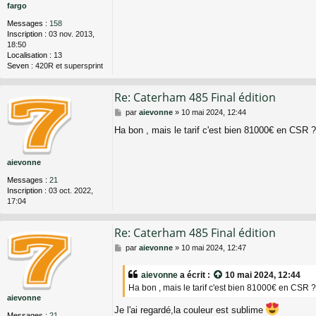
fargo
g
e
Messages :
158
Inscription :
03 nov. 2013,
18:50
Localisation :
13
Seven :
420R et supersprint
Re: Caterham 485 Final édition
M
par
aievonne
»
10 mai 2024, 12:44
e
Ha bon , mais le tarif c'est bien 81000€ en CSR 
s
s
a
aievonne
g
e
Messages :
21
Inscription :
03 oct. 2022,
17:04
Re: Caterham 485 Final édition
M
par
aievonne
»
10 mai 2024, 12:47
e
s
aievonne
a écrit :
10 mai 2024, 12:44
s
Ha bon , mais le tarif c'est bien 81000€ en CSR 
a
aievonne
g
Je l'ai regardé,la couleur est sublime
e
Messages :
21