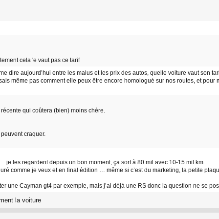
ment cela 'e vaut pas ce tarif
me dire aujourd’hui entre les malus et les prix des autos, quelle voiture vaut son tar
 sais même pas comment elle peux être encore homologué sur nos routes, et pour moi 
récente qui coûtera (bien) moins chère.
 peuvent craquer.
 … je les regardent depuis un bon moment, ça sort à 80 mil avec 10-15 mil km
iguré comme je veux et en final édition … même si c’est du marketing, la petite pla
heter une Cayman gt4 par exemple, mais j’ai déjà une RS donc la question ne se po
ment la voiture