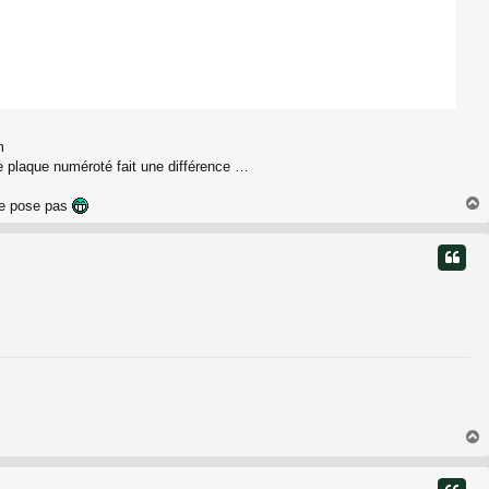
m
te plaque numéroté fait une différence …
 se pose pas
t
t