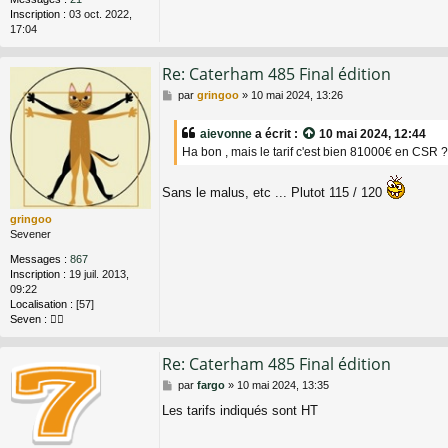
Inscription :
03 oct. 2022,
17:04
Re: Caterham 485 Final édition
M
par
gringoo
»
10 mai 2024, 13:26
e
s
aievonne
a écrit :
10 mai 2024, 12:44
s
Ha bon , mais le tarif c'est bien 81000€ en CSR 
a
g
e
Sans le malus, etc ... Plutot 115 / 120
gringoo
Sevener
Messages :
867
Inscription :
19 juil. 2013,
09:22
Localisation :
[57]
Seven :
🤷‍♂️
Re: Caterham 485 Final édition
M
par
fargo
»
10 mai 2024, 13:35
e
Les tarifs indiqués sont HT
s
s
a