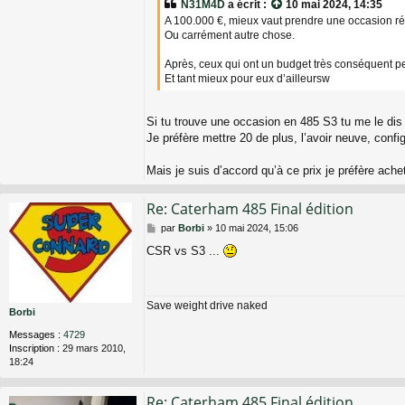
N31M4D
a écrit :
10 mai 2024, 14:35
A 100.000 €, mieux vaut prendre une occasion ré
Ou carrément autre chose.
Après, ceux qui ont un budget très conséquent p
Et tant mieux pour eux d’ailleursw
Si tu trouve une occasion en 485 S3 tu me le dis
Je préfère mettre 20 de plus, l’avoir neuve, conf
Mais je suis d’accord qu’à ce prix je préfère ac
Re: Caterham 485 Final édition
M
par
Borbi
»
10 mai 2024, 15:06
e
CSR vs S3 ...
s
s
a
g
Save weight drive naked
e
Borbi
Messages :
4729
Inscription :
29 mars 2010,
18:24
Re: Caterham 485 Final édition