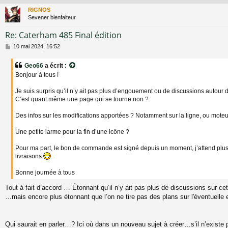
RIGNOS
Sevener bienfaiteur
Re: Caterham 485 Final édition
M
10 mai 2024, 16:52
e
s
Geo66
a écrit :
s
Bonjour à tous !
a
g
Je suis surpris qu’il n’y ait pas plus d’engouement ou de discussions autour de 
e
C’est quant même une page qui se tourne non ?
Des infos sur les modifications apportées ? Notamment sur la ligne, ou moteu
Une petite larme pour la fin d’une icône ?
Pour ma part, le bon de commande est signé depuis un moment, j’attend plus 
livraisons
Bonne journée à tous
Tout à fait d’accord … Étonnant qu’il n’y ait pas plus de discussions sur ce
…mais encore plus étonnant que l’on ne tire pas des plans sur l'éventuelle
Qui saurait en parler…? Ici où dans un nouveau sujet à créer…s’il n’existe 