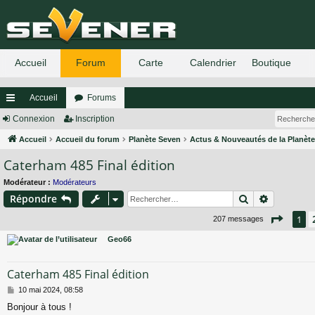
Accueil
Forums
ac
Connexion
Inscription
co
Accueil
Accueil du forum
Planète Seven
Actus & Nouveautés de la Planèt
Caterham 485 Final édition
ur
ci
Modérateur :
Modérateurs
Rechercher
Recherch
Répondre
s
Page
1
1
207 messages
Geo66
Caterham 485 Final édition
M
10 mai 2024, 08:58
e
Bonjour à tous !
s