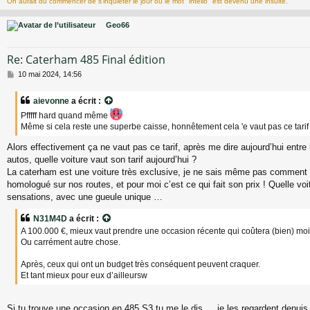
On aurait dû commencer de s’inquiéter le jour où le mot "intello" est devenu une insulte.
Geo66
Re: Caterham 485 Final édition
M
10 mai 2024, 14:56
e
s
aievonne
a écrit :
s
Pfffff hard quand même
a
g
Même si cela reste une superbe caisse, honnêtement cela 'e vaut pas ce tarif
e
Alors effectivement ça ne vaut pas ce tarif, après me dire aujourd’hui entre 
autos, quelle voiture vaut son tarif aujourd’hui ?
La caterham est une voiture très exclusive, je ne sais même pas comment 
homologué sur nos routes, et pour moi c’est ce qui fait son prix ! Quelle voi
sensations, avec une gueule unique …
N31M4D
a écrit :
A 100.000 €, mieux vaut prendre une occasion récente qui coûtera (bien) moi
Ou carrément autre chose.
Après, ceux qui ont un budget très conséquent peuvent craquer.
Et tant mieux pour eux d’ailleursw
Si tu trouve une occasion en 485 S3 tu me le dis … je les regardent depui