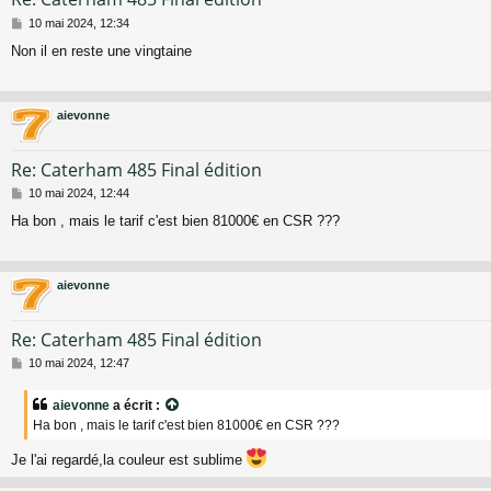
M
10 mai 2024, 12:34
e
Non il en reste une vingtaine
s
s
a
g
aievonne
e
Re: Caterham 485 Final édition
M
10 mai 2024, 12:44
e
Ha bon , mais le tarif c'est bien 81000€ en CSR ???
s
s
a
g
aievonne
e
Re: Caterham 485 Final édition
M
10 mai 2024, 12:47
e
s
aievonne
a écrit :
s
Ha bon , mais le tarif c'est bien 81000€ en CSR ???
a
g
Je l'ai regardé,la couleur est sublime
e