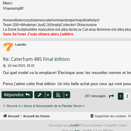
Merci
Vraooompltf
Noneedtobecrazytotameacatwhomiawsbutperhapsthathelps!
Team 200+Whatelse! Just2,3lSimplyCollector! Ohlacousine
La Donk bodybuildée masculine est ultra-facile,la Cat sexy féminine est ultra-p
Sans Se7ener J'suis vénere alors j'adhère
Lascko
Re: Caterham 485 Final édition
M
10 mai 2024, 18:15
e
Oui quel model va la remplacer! Électrique avec les nouvelles normes et l
s
s
a
Perso j’adore cette final édition. Un très belle achat pour ceux qui vont pouv
g
e
Répondre
Page
1
s
2
1
207 messages
Revenir à « Actus & Nouveautés de la Planète Seven »
Accueil
Accueil du forum
Supprimer les cookies
F
Développé par
phpBB
® Forum Software © phpBB Limited
Style par
Arty
- phpBB 3.3 par MrGaby