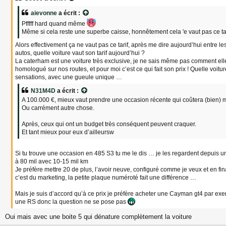
s
a
aievonne
a écrit :
g
Pfffff hard quand même
e
Même si cela reste une superbe caisse, honnêtement cela 'e vaut pas ce ta
Alors effectivement ça ne vaut pas ce tarif, après me dire aujourd’hui entre le
autos, quelle voiture vaut son tarif aujourd’hui ?
La caterham est une voiture très exclusive, je ne sais même pas comment ell
homologué sur nos routes, et pour moi c’est ce qui fait son prix ! Quelle voitur
sensations, avec une gueule unique …
N31M4D
a écrit :
A 100.000 €, mieux vaut prendre une occasion récente qui coûtera (bien) 
Ou carrément autre chose.
Après, ceux qui ont un budget très conséquent peuvent craquer.
Et tant mieux pour eux d’ailleursw
Si tu trouve une occasion en 485 S3 tu me le dis … je les regardent depuis 
à 80 mil avec 10-15 mil km
Je préfère mettre 20 de plus, l’avoir neuve, configuré comme je veux et en fi
c’est du marketing, la petite plaque numéroté fait une différence …
Mais je suis d’accord qu’à ce prix je préfère acheter une Cayman gt4 par exem
une RS donc la question ne se pose pas
Oui mais avec une boite 5 qui dénature complètement la voiture