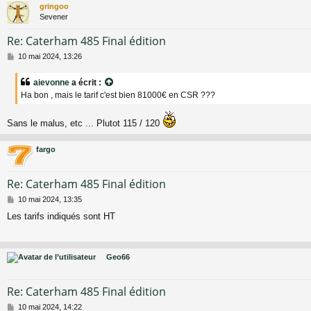
gringoo
Sevener
Re: Caterham 485 Final édition
M
10 mai 2024, 13:26
e
s
aievonne
a écrit :
s
Ha bon , mais le tarif c'est bien 81000€ en CSR ???
a
g
e
Sans le malus, etc ... Plutot 115 / 120
fargo
Re: Caterham 485 Final édition
M
10 mai 2024, 13:35
e
Les tarifs indiqués sont HT
s
s
a
g
Geo66
e
Re: Caterham 485 Final édition
M
10 mai 2024, 14:22