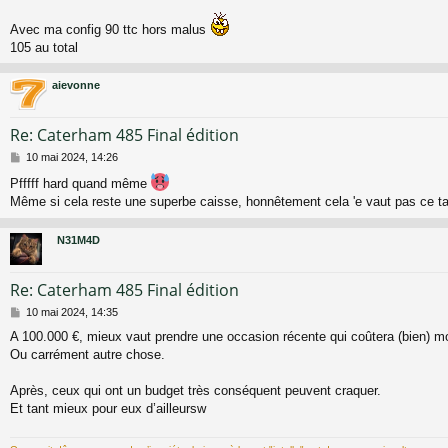
e
s
Avec ma config 90 ttc hors malus
s
105 au total
a
g
e
aievonne
Re: Caterham 485 Final édition
M
10 mai 2024, 14:26
e
Pfffff hard quand même
s
Même si cela reste une superbe caisse, honnêtement cela 'e vaut pas ce ta
s
a
g
N31M4D
e
Re: Caterham 485 Final édition
M
10 mai 2024, 14:35
e
A 100.000 €, mieux vaut prendre une occasion récente qui coûtera (bien) m
s
Ou carrément autre chose.
s
a
g
Après, ceux qui ont un budget très conséquent peuvent craquer.
e
Et tant mieux pour eux d’ailleursw