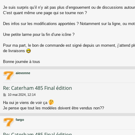
s
a
Je suis surpris qu’il n’y ait pas plus d’engouement ou de discussions autour d
g
C’est quant même une page qui se tourne non ?
e
Des infos sur les modifications apportées ? Notamment sur la ligne, ou mot
Une petite larme pour la fin d’une icône ?
Pour ma part, le bon de commande est signé depuis un moment, j’attend plu
de livraisons
Bonne journée à tous
aievonne
Re: Caterham 485 Final édition
M
10 mai 2024, 12:14
e
Ha oui je viens de voir ça
s
Je pense que tout les modèles doivent être vendus non??
s
a
g
fargo
e
Re: Caterham 485 Final édition