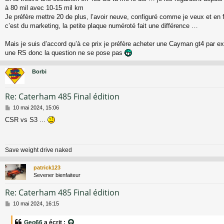
à 80 mil avec 10-15 mil km
Je préfère mettre 20 de plus, l’avoir neuve, configuré comme je veux et en 
c’est du marketing, la petite plaque numéroté fait une différence …
Mais je suis d’accord qu’à ce prix je préfère acheter une Cayman gt4 par ex
une RS donc la question ne se pose pas
Borbi
Re: Caterham 485 Final édition
M
10 mai 2024, 15:06
e
CSR vs S3 ...
s
s
a
g
Save weight drive naked
e
patrick123
Sevener bienfaiteur
Re: Caterham 485 Final édition
M
10 mai 2024, 16:15
e
s
Geo66
a écrit :