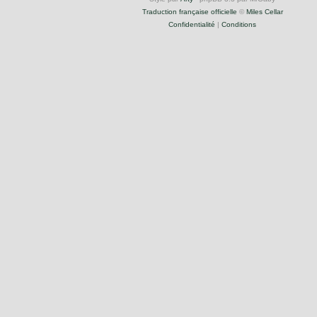
Traduction française officielle
©
Miles Cellar
Confidentialité
|
Conditions