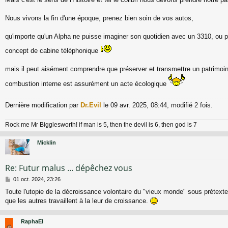
Nous vivons la fin d'une époque, prenez bien soin de vos autos,
qu'importe qu'un Alpha ne puisse imaginer son quotidien avec un 3310, ou p
concept de cabine téléphonique
mais il peut aisément comprendre que préserver et transmettre un patrimoine
combustion interne est assurément un acte écologique
Dernière modification par
Dr.Evil
le 09 avr. 2025, 08:44, modifié 2 fois.
Rock me Mr Bigglesworth! if man is 5, then the devil is 6, then god is 7
Micklin
Re: Futur malus ... dépêchez vous
M
01 oct. 2024, 23:26
e
Toute l'utopie de la décroissance volontaire du "vieux monde" sous prétext
s
que les autres travaillent à la leur de croissance.
s
a
g
RaphaEl
e