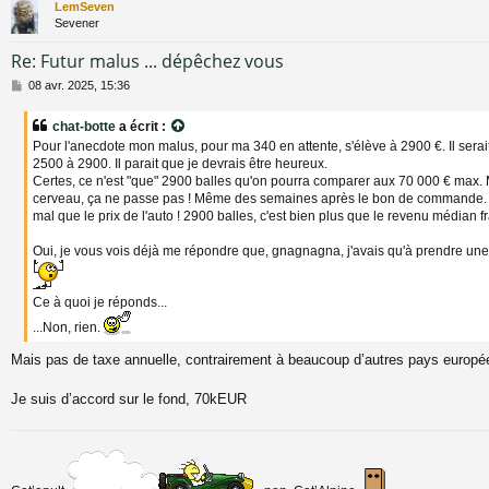
LemSeven
Sevener
Re: Futur malus ... dépêchez vous
M
08 avr. 2025, 15:36
e
s
chat-botte
a écrit :
s
Pour l'anecdote mon malus, pour ma 340 en attente, s'élève à 2900 €. Il ser
a
2500 à 2900. Il parait que je devrais être heureux.
g
Certes, ce n'est "que" 2900 balles qu'on pourra comparer aux 70 000 € max. 
e
cerveau, ça ne passe pas ! Même des semaines après le bon de commande. E
mal que le prix de l'auto ! 2900 balles, c'est bien plus que le revenu médian fr
Oui, je vous vois déjà me répondre que, gnagnagna, j'avais qu'à prendre une 
Ce à quoi je réponds...
...Non, rien.
Mais pas de taxe annuelle, contrairement à beaucoup d’autres pays europ
Je suis d’accord sur le fond, 70kEUR