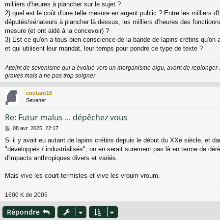
milliers d'heures à plancher sur le sujet ?
2) quel est le coût d'une telle mesure en argent public ? Entre les milliers 
députés/sénateurs à plancher là dessus, les milliers d'heures des fonctionna
mesure (et ont aidé à la concevoir) ?
3) Est-ce qu'on a tous bien conscience de la bande de lapins crétins qu'on
et qui utilisent leur mandat, leur temps pour pondre ce type de texte ?
Atteint de sevenisme qui a évolué vers un morganisme aigu, avant de replonger 
graves mais à ne pas trop soigner
coutant16
Sevener
Re: Futur malus ... dépêchez vous
M
08 avr. 2025, 22:17
e
Si il y avait eu autant de lapins crétins depuis le début du XXe siècle, et d
s
"développés / industrialisés", on en serait surement pas là en terme de dér
s
a
d'impacts anthropiques divers et variés.
g
e
Mais vive les court-termistes et vive les vroum vroum.
1600 K de 2005
Répondre