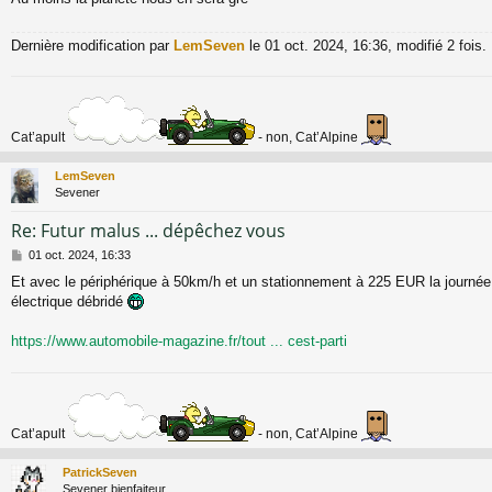
Dernière modification par
LemSeven
le 01 oct. 2024, 16:36, modifié 2 fois.
Cat’apult
- non, Cat’Alpine
LemSeven
Sevener
Re: Futur malus ... dépêchez vous
M
01 oct. 2024, 16:33
e
Et avec le périphérique à 50km/h et un stationnement à 225 EUR la journée
s
électrique débridé
s
a
g
https://www.automobile-magazine.fr/tout ... cest-parti
e
Cat’apult
- non, Cat’Alpine
PatrickSeven
Sevener bienfaiteur