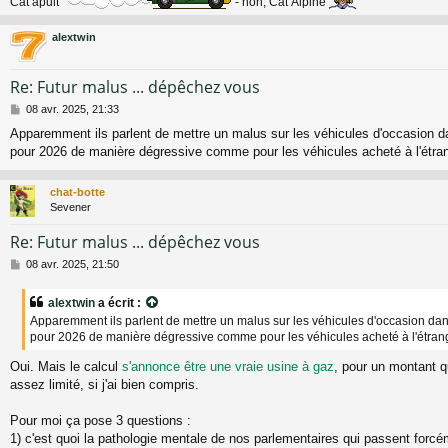
Cat’apult
- non, Cat’Alpine
alextwin
Re: Futur malus ... dépêchez vous
M
08 avr. 2025, 21:33
e
Apparemment ils parlent de mettre un malus sur les véhicules d'occasion da
s
pour 2026 de manière dégressive comme pour les véhicules acheté à l'étran
s
a
g
chat-botte
e
Sevener
Re: Futur malus ... dépêchez vous
M
08 avr. 2025, 21:50
e
s
alextwin
a écrit :
s
Apparemment ils parlent de mettre un malus sur les véhicules d'occasion dans
a
pour 2026 de manière dégressive comme pour les véhicules acheté à l'étran
g
e
Oui. Mais le calcul
s'annonce être une vraie usine à gaz
, pour un montant q
assez limité, si j'ai bien compris.
Pour moi ça pose 3 questions :
1) c'est quoi la pathologie mentale de nos parlementaires qui passent forcé