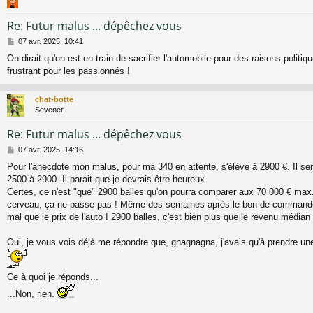
Re: Futur malus ... dépêchez vous
M
07 avr. 2025, 10:41
e
On dirait qu'on est en train de sacrifier l'automobile pour des raisons politiq
s
frustrant pour les passionnés !
s
a
g
chat-botte
e
Sevener
Re: Futur malus ... dépêchez vous
M
07 avr. 2025, 14:16
e
Pour l'anecdote mon malus, pour ma 340 en attente, s'élève à 2900 €. Il s
s
2500 à 2900. Il parait que je devrais être heureux.
s
a
Certes, ce n'est "que" 2900 balles qu'on pourra comparer aux 70 000 € max
g
cerveau, ça ne passe pas ! Même des semaines après le bon de commande.
e
mal que le prix de l'auto ! 2900 balles, c'est bien plus que le revenu médian 
Oui, je vous vois déjà me répondre que, gnagnagna, j'avais qu'à prendre une
Ce à quoi je réponds...
...Non, rien.