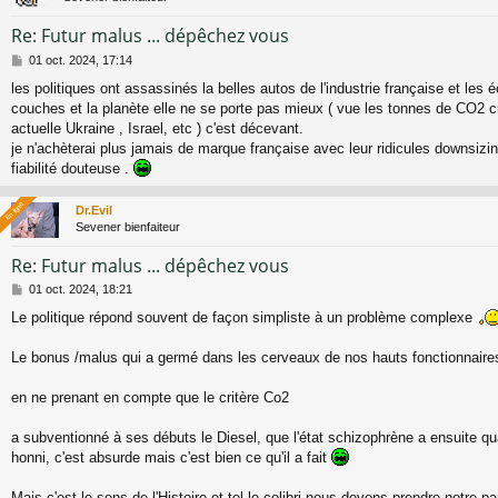
Re: Futur malus ... dépêchez vous
M
01 oct. 2024, 17:14
e
les politiques ont assassinés la belles autos de l'industrie française et les 
s
couches et la planète elle ne se porte pas mieux ( vue les tonnes de CO2 c
s
a
actuelle Ukraine , Israel, etc ) c'est décevant.
g
je n'achèterai plus jamais de marque française avec leur ridicules downsizing
e
fiabilité douteuse .
En ligne
En ligne
Dr.Evil
Sevener bienfaiteur
Re: Futur malus ... dépêchez vous
M
01 oct. 2024, 18:21
e
Le politique répond souvent de façon simpliste à un problème complexe
s
s
a
Le bonus /malus qui a germé dans les cerveaux de nos hauts fonctionnaire
g
e
en ne prenant en compte que le critère Co2
a subventionné à ses débuts le Diesel, que l'état schizophrène a ensuite q
honni, c'est absurde mais c'est bien ce qu'il a fait
Mais c'est le sens de l'Histoire et tel le colibri nous devons prendre notre pa