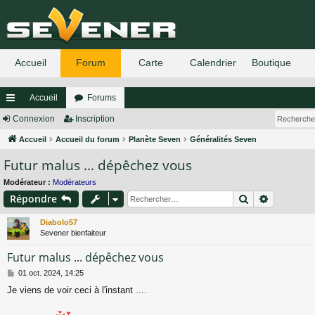
Accueil
Forums
ac
Connexion
Inscription
co
Accueil
Accueil du forum
Planète Seven
Généralités Seven
Futur malus ... dépêchez vous
ur
ci
Modérateur :
Modérateurs
Rechercher
Recherch
Répondre
s
Diabolo57
Sevener bienfaiteur
Futur malus ... dépêchez vous
M
01 oct. 2024, 14:25
e
Je viens de voir ceci à l'instant ....
s
s
a