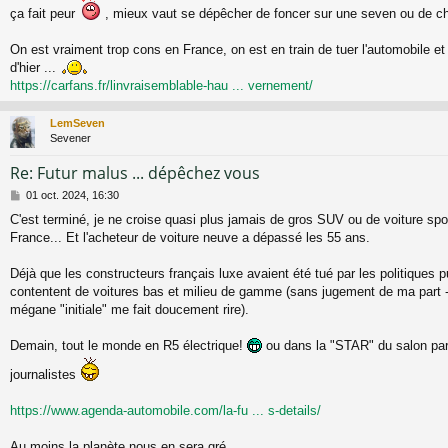
ça fait peur
, mieux vaut se dépêcher de foncer sur une seven ou de ch
g
e
On est vraiment trop cons en France, on est en train de tuer l'automobile e
d'hier ...
https://carfans.fr/linvraisemblable-hau ... vernement/
LemSeven
Sevener
Re: Futur malus ... dépêchez vous
M
01 oct. 2024, 16:30
e
C'est terminé, je ne croise quasi plus jamais de gros SUV ou de voiture spor
s
France... Et l'acheteur de voiture neuve a dépassé les 55 ans.
s
a
g
Déjà que les constructeurs français luxe avaient été tué par les politiques pu
e
contentent de voitures bas et milieu de gamme (sans jugement de ma part -
mégane "initiale" me fait doucement rire).
Demain, tout le monde en R5 électrique!
ou dans la "STAR" du salon pari
journalistes
https://www.agenda-automobile.com/la-fu ... s-details/
Au moins la planète nous en sera gré