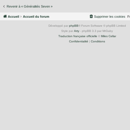
Revenir à « Généralités Seven »
Accueil
Accueil du forum
Supprimer les cookies
F
Développé par
phpBB
® Forum Software © phpBB Limited
Style par
Arty
- phpBB 3.3 par MrGaby
Traduction française officielle
©
Miles Cellar
Confidentialité
|
Conditions