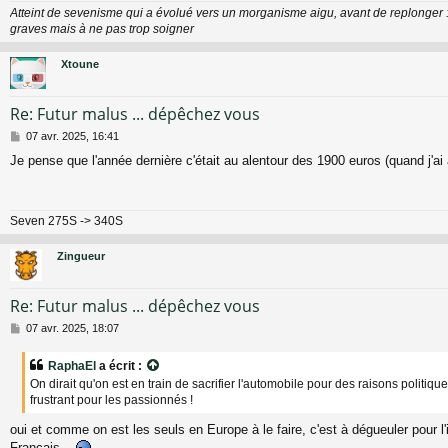
Atteint de sevenisme qui a évolué vers un morganisme aigu, avant de replonger 
graves mais à ne pas trop soigner
Xtoune
Re: Futur malus ... dépêchez vous
M
07 avr. 2025, 16:41
e
Je pense que l'année dernière c'était au alentour des 1900 euros (quand j'a
s
s
a
g
Seven 275S -> 340S
e
Zingueur
Re: Futur malus ... dépêchez vous
M
07 avr. 2025, 18:07
e
s
RaphaEl
a écrit :
s
On dirait qu'on est en train de sacrifier l'automobile pour des raisons politiqu
a
frustrant pour les passionnés !
g
e
oui et comme on est les seuls en Europe à le faire, c'est à dégueuler pour l'
Français...