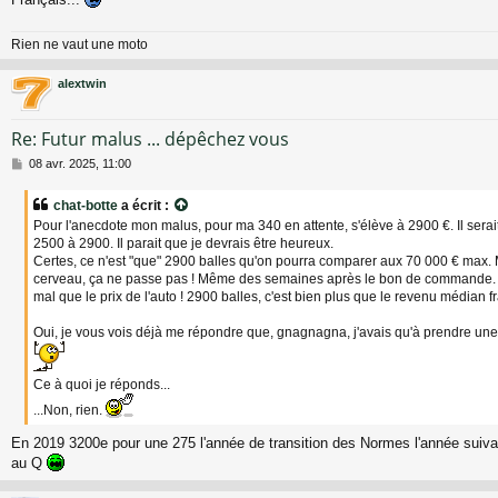
Rien ne vaut une moto
alextwin
Re: Futur malus ... dépêchez vous
M
08 avr. 2025, 11:00
e
s
chat-botte
a écrit :
s
Pour l'anecdote mon malus, pour ma 340 en attente, s'élève à 2900 €. Il ser
a
2500 à 2900. Il parait que je devrais être heureux.
g
Certes, ce n'est "que" 2900 balles qu'on pourra comparer aux 70 000 € max. 
e
cerveau, ça ne passe pas ! Même des semaines après le bon de commande. E
mal que le prix de l'auto ! 2900 balles, c'est bien plus que le revenu médian fr
Oui, je vous vois déjà me répondre que, gnagnagna, j'avais qu'à prendre une 
Ce à quoi je réponds...
...Non, rien.
En 2019 3200e pour une 275 l'année de transition des Normes l'année suivan
au Q