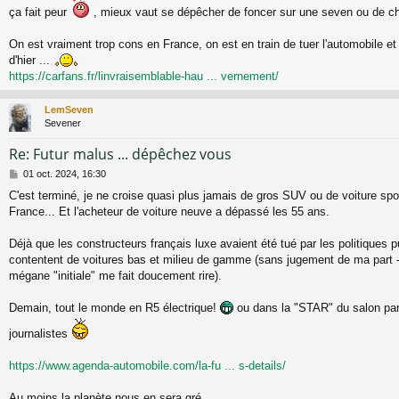
ça fait peur
, mieux vaut se dépêcher de foncer sur une seven ou de ch
g
e
On est vraiment trop cons en France, on est en train de tuer l'automobile e
d'hier ...
https://carfans.fr/linvraisemblable-hau ... vernement/
LemSeven
Sevener
Re: Futur malus ... dépêchez vous
M
01 oct. 2024, 16:30
e
C'est terminé, je ne croise quasi plus jamais de gros SUV ou de voiture spor
s
France... Et l'acheteur de voiture neuve a dépassé les 55 ans.
s
a
g
Déjà que les constructeurs français luxe avaient été tué par les politiques pu
e
contentent de voitures bas et milieu de gamme (sans jugement de ma part -
mégane "initiale" me fait doucement rire).
Demain, tout le monde en R5 électrique!
ou dans la "STAR" du salon pari
journalistes
https://www.agenda-automobile.com/la-fu ... s-details/
Au moins la planète nous en sera gré