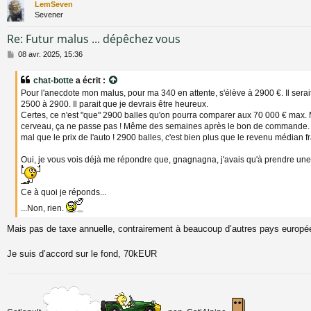
LemSeven
Sevener
Re: Futur malus ... dépêchez vous
M
08 avr. 2025, 15:36
e
s
chat-botte
a écrit :
s
Pour l'anecdote mon malus, pour ma 340 en attente, s'élève à 2900 €. Il ser
a
2500 à 2900. Il parait que je devrais être heureux.
g
Certes, ce n'est "que" 2900 balles qu'on pourra comparer aux 70 000 € max. 
e
cerveau, ça ne passe pas ! Même des semaines après le bon de commande. E
mal que le prix de l'auto ! 2900 balles, c'est bien plus que le revenu médian fr
Oui, je vous vois déjà me répondre que, gnagnagna, j'avais qu'à prendre une 
Ce à quoi je réponds...
...Non, rien.
Mais pas de taxe annuelle, contrairement à beaucoup d’autres pays europ
Je suis d’accord sur le fond, 70kEUR