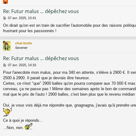
Re: Futur malus ... dépêchez vous
M
07 avr. 2025, 10:41
e
On dirait qu'on est en train de sacrifier l'automobile pour des raisons politiq
s
frustrant pour les passionnés !
s
a
g
chat-botte
e
Sevener
Re: Futur malus ... dépêchez vous
M
07 avr. 2025, 14:16
e
Pour l'anecdote mon malus, pour ma 340 en attente, s'élève à 2900 €. Il s
s
2500 à 2900. Il parait que je devrais être heureux.
s
a
Certes, ce n'est "que" 2900 balles qu'on pourra comparer aux 70 000 € max
g
cerveau, ça ne passe pas ! Même des semaines après le bon de commande.
e
mal que le prix de l'auto ! 2900 balles, c'est bien plus que le revenu médian 
Oui, je vous vois déjà me répondre que, gnagnagna, j'avais qu'à prendre une
Ce à quoi je réponds...
...Non, rien.