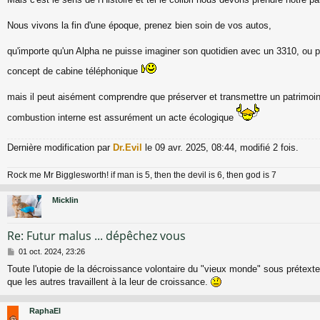
Nous vivons la fin d'une époque, prenez bien soin de vos autos,
qu'importe qu'un Alpha ne puisse imaginer son quotidien avec un 3310, ou p
concept de cabine téléphonique
mais il peut aisément comprendre que préserver et transmettre un patrimoine
combustion interne est assurément un acte écologique
Dernière modification par
Dr.Evil
le 09 avr. 2025, 08:44, modifié 2 fois.
Rock me Mr Bigglesworth! if man is 5, then the devil is 6, then god is 7
Micklin
Re: Futur malus ... dépêchez vous
M
01 oct. 2024, 23:26
e
Toute l'utopie de la décroissance volontaire du "vieux monde" sous prétext
s
que les autres travaillent à la leur de croissance.
s
a
g
RaphaEl
e