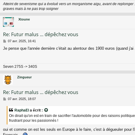
Atteint de sevenisme qui a évolué vers un morganisme aigu, avant de replonger 
graves mais à ne pas trop soigner
Xtoune
Re: Futur malus ... dépêchez vous
M
07 avr. 2025, 16:41
e
Je pense que l'année dernière c'était au alentour des 1900 euros (quand j'a
s
s
a
g
Seven 275S -> 340S
e
Zingueur
Re: Futur malus ... dépêchez vous
M
07 avr. 2025, 18:07
e
s
RaphaEl
a écrit :
s
On dirait qu'on est en train de sacrifier l'automobile pour des raisons politiqu
a
frustrant pour les passionnés !
g
e
oui et comme on est les seuls en Europe à le faire, c'est à dégueuler pour l'
Français...