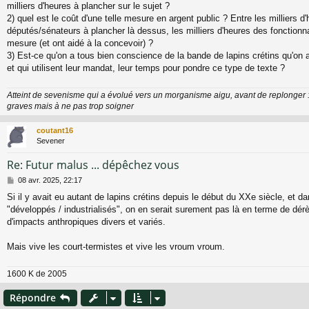
milliers d'heures à plancher sur le sujet ?
2) quel est le coût d'une telle mesure en argent public ? Entre les milliers 
députés/sénateurs à plancher là dessus, les milliers d'heures des fonctionna
mesure (et ont aidé à la concevoir) ?
3) Est-ce qu'on a tous bien conscience de la bande de lapins crétins qu'on
et qui utilisent leur mandat, leur temps pour pondre ce type de texte ?
Atteint de sevenisme qui a évolué vers un morganisme aigu, avant de replonger 
graves mais à ne pas trop soigner
coutant16
Sevener
Re: Futur malus ... dépêchez vous
M
08 avr. 2025, 22:17
e
Si il y avait eu autant de lapins crétins depuis le début du XXe siècle, et d
s
"développés / industrialisés", on en serait surement pas là en terme de dér
s
a
d'impacts anthropiques divers et variés.
g
e
Mais vive les court-termistes et vive les vroum vroum.
1600 K de 2005
Répondre