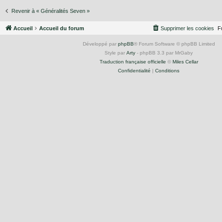
Revenir à « Généralités Seven »
Accueil
Accueil du forum
Supprimer les cookies
F
Développé par
phpBB
® Forum Software © phpBB Limited
Style par
Arty
- phpBB 3.3 par MrGaby
Traduction française officielle
©
Miles Cellar
Confidentialité
|
Conditions