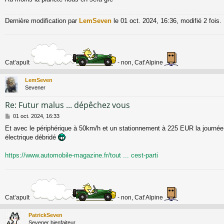
Dernière modification par
LemSeven
le 01 oct. 2024, 16:36, modifié 2 fois.
Cat’apult
- non, Cat’Alpine
LemSeven
Sevener
Re: Futur malus ... dépêchez vous
M
01 oct. 2024, 16:33
e
Et avec le périphérique à 50km/h et un stationnement à 225 EUR la journée
s
électrique débridé
s
a
g
https://www.automobile-magazine.fr/tout ... cest-parti
e
Cat’apult
- non, Cat’Alpine
PatrickSeven
Sevener bienfaiteur