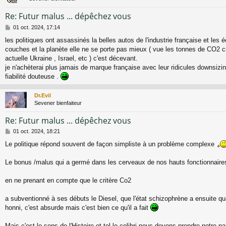
Re: Futur malus ... dépêchez vous
M
01 oct. 2024, 17:14
e
les politiques ont assassinés la belles autos de l'industrie française et les 
s
couches et la planète elle ne se porte pas mieux ( vue les tonnes de CO2 c
s
a
actuelle Ukraine , Israel, etc ) c'est décevant.
g
je n'achèterai plus jamais de marque française avec leur ridicules downsizing
e
fiabilité douteuse .
Dr.Evil
Sevener bienfaiteur
Re: Futur malus ... dépêchez vous
M
01 oct. 2024, 18:21
e
Le politique répond souvent de façon simpliste à un problème complexe
s
s
a
Le bonus /malus qui a germé dans les cerveaux de nos hauts fonctionnaire
g
e
en ne prenant en compte que le critère Co2
a subventionné à ses débuts le Diesel, que l'état schizophrène a ensuite q
honni, c'est absurde mais c'est bien ce qu'il a fait
Mais c'est le sens de l'Histoire et tel le colibri nous devons prendre notre pa