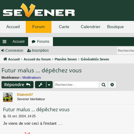
Accueil
Forums
ac
Connexion
Inscription
co
Accueil
Accueil du forum
Planète Seven
Généralités Seven
Futur malus ... dépêchez vous
ur
ci
Modérateur :
Modérateurs
Rechercher
Recherch
Répondre
s
Diabolo57
Sevener bienfaiteur
Futur malus ... dépêchez vous
M
01 oct. 2024, 14:25
e
Je viens de voir ceci à l'instant ....
s
s
a