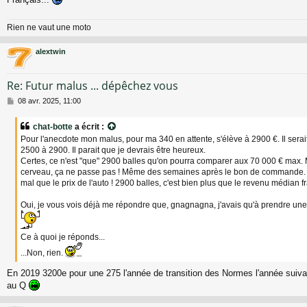
Rien ne vaut une moto
alextwin
Re: Futur malus ... dépêchez vous
M
08 avr. 2025, 11:00
e
s
chat-botte
a écrit :
s
Pour l'anecdote mon malus, pour ma 340 en attente, s'élève à 2900 €. Il ser
a
2500 à 2900. Il parait que je devrais être heureux.
g
Certes, ce n'est "que" 2900 balles qu'on pourra comparer aux 70 000 € max. 
e
cerveau, ça ne passe pas ! Même des semaines après le bon de commande. E
mal que le prix de l'auto ! 2900 balles, c'est bien plus que le revenu médian fr
Oui, je vous vois déjà me répondre que, gnagnagna, j'avais qu'à prendre une 
Ce à quoi je réponds...
...Non, rien.
En 2019 3200e pour une 275 l'année de transition des Normes l'année suivan
au Q