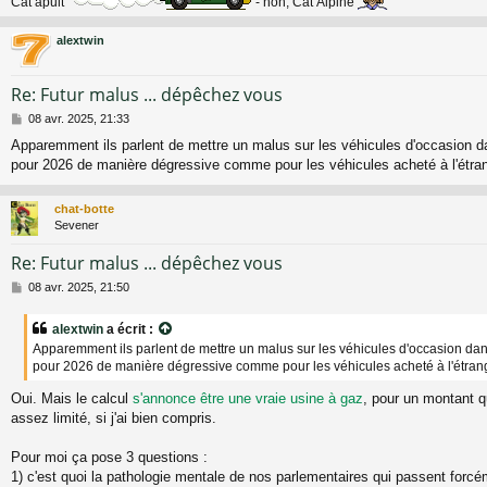
Cat’apult
- non, Cat’Alpine
alextwin
Re: Futur malus ... dépêchez vous
M
08 avr. 2025, 21:33
e
Apparemment ils parlent de mettre un malus sur les véhicules d'occasion da
s
pour 2026 de manière dégressive comme pour les véhicules acheté à l'étran
s
a
g
chat-botte
e
Sevener
Re: Futur malus ... dépêchez vous
M
08 avr. 2025, 21:50
e
s
alextwin
a écrit :
s
Apparemment ils parlent de mettre un malus sur les véhicules d'occasion dans
a
pour 2026 de manière dégressive comme pour les véhicules acheté à l'étran
g
e
Oui. Mais le calcul
s'annonce être une vraie usine à gaz
, pour un montant q
assez limité, si j'ai bien compris.
Pour moi ça pose 3 questions :
1) c'est quoi la pathologie mentale de nos parlementaires qui passent forcé