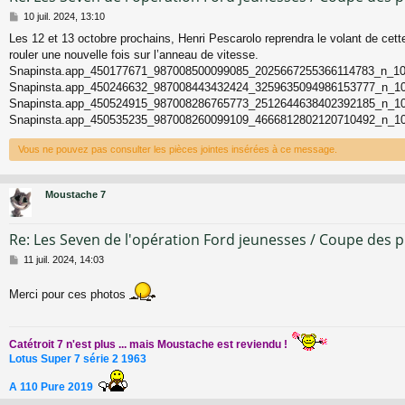
M
10 juil. 2024, 13:10
e
Les 12 et 13 octobre prochains, Henri Pescarolo reprendra le volant de cet
s
rouler une nouvelle fois sur l’anneau de vitesse.
s
a
Snapinsta.app_450177671_987008500099085_2025667255366114783_n_10
g
Snapinsta.app_450246632_987008443432424_3259635094986153777_n_10
e
Snapinsta.app_450524915_987008286765773_2512644638402392185_n_10
Snapinsta.app_450535235_987008260099109_4666812802120710492_n_10
Vous ne pouvez pas consulter les pièces jointes insérées à ce message.
Moustache 7
Re: Les Seven de l'opération Ford jeunesses / Coupe des 
M
11 juil. 2024, 14:03
e
s
Merci pour ces photos
s
a
g
e
Catétroit 7 n'est plus ... mais Moustache est reviendu !
Lotus Super 7 série 2 1963
A 110 Pure 2019