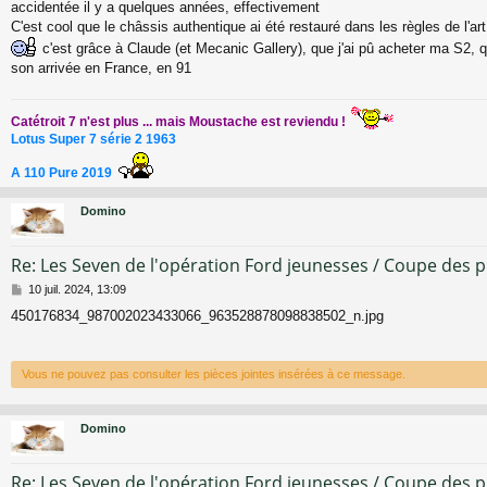
accidentée il y a quelques années, effectivement
s
a
C'est cool que le châssis authentique ai été restauré dans les règles de l'art
g
c'est grâce à Claude (et Mecanic Gallery), que j'ai pû acheter ma S2, qu
e
son arrivée en France, en 91
Catétroit 7 n'est plus ... mais Moustache est reviendu !
Lotus Super 7 série 2 1963
A 110 Pure 2019
Domino
Re: Les Seven de l'opération Ford jeunesses / Coupe des 
M
10 juil. 2024, 13:09
e
450176834_987002023433066_963528878098838502_n.jpg
s
s
a
g
Vous ne pouvez pas consulter les pièces jointes insérées à ce message.
e
Domino
Re: Les Seven de l'opération Ford jeunesses / Coupe des 