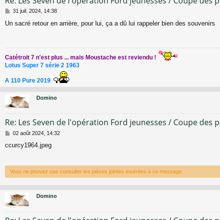
Re: Les Seven de l'opération Ford jeunesses / Coupe des 
M
31 juil. 2024, 14:38
e
Un sacré retour en arrière, pour lui, ça a dû lui rappeler bien des souvenirs
s
s
a
g
e
Catétroit 7 n'est plus ... mais Moustache est reviendu !
Lotus Super 7 série 2 1963
A 110 Pure 2019
Domino
Re: Les Seven de l'opération Ford jeunesses / Coupe des 
M
02 août 2024, 14:32
e
ccurcy1964.jpeg
s
s
a
g
Vous ne pouvez pas consulter les pièces jointes insérées à ce message.
e
Domino