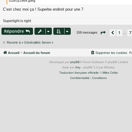
ccurcy1964.jpeg
a
g
C’est chez moi ça ! Superbe endroit pour une 7
e
Superlight is right
Répondre
Page
9
sur
1
1
7
Précéd
158 messages
…
Revenir à « Généralités Seven »
Accueil
Accueil du forum
Supprimer les cookies
F
Développé par
phpBB
® Forum Software © phpBB Limited
Style par
Arty
- phpBB 3.3 par MrGaby
Traduction française officielle
©
Miles Cellar
Confidentialité
|
Conditions