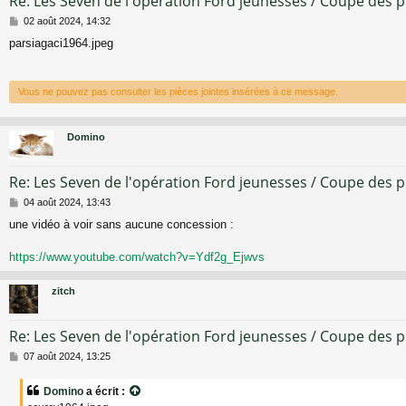
Re: Les Seven de l'opération Ford jeunesses / Coupe des 
M
02 août 2024, 14:32
e
parsiagaci1964.jpeg
s
s
a
g
Vous ne pouvez pas consulter les pièces jointes insérées à ce message.
e
Domino
Re: Les Seven de l'opération Ford jeunesses / Coupe des 
M
04 août 2024, 13:43
e
une vidéo à voir sans aucune concession :
s
s
a
https://www.youtube.com/watch?v=Ydf2g_Ejwvs
g
e
zitch
Re: Les Seven de l'opération Ford jeunesses / Coupe des 
M
07 août 2024, 13:25
e
s
Domino
a écrit :
s