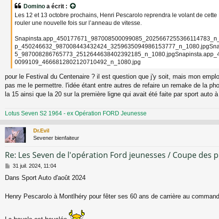
s
Domino
a écrit :
s
Les 12 et 13 octobre prochains, Henri Pescarolo reprendra le volant de cett
a
rouler une nouvelle fois sur l’anneau de vitesse.
g
e
Snapinsta.app_450177671_987008500099085_2025667255366114783_n_1
p_450246632_987008443432424_3259635094986153777_n_1080.jpgSna
5_987008286765773_2512644638402392185_n_1080.jpgSnapinsta.app
0099109_4666812802120710492_n_1080.jpg
pour le Festival du Centenaire ? il est question que j'y soit, mais mon empl
pas me le permettre. l'idée étant entre autres de refaire un remake de la ph
la 15 ainsi que la 20 sur la première ligne qui avait été faite par sport auto à
Lotus Seven S2 1964 - ex Opération FORD Jeunesse
Dr.Evil
Sevener bienfaiteur
Re: Les Seven de l'opération Ford jeunesses / Coupe des 
M
31 juil. 2024, 11:04
e
Dans Sport Auto d'août 2024
s
s
a
Henry Pescarolo à Montlhéry pour fêter ses 60 ans de carrière au comman
g
e