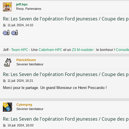
jeff.hpc
Resp. Partenaires
Re: Les Seven de l'opération Ford jeunesses / Coupe des 
M
11 juil. 2024, 14:10
e
s
s
a
g
Jeff -
Team HPC
- Une
Caterham HPC
et un
Z3 M roadster
: le bonheur !
Consult
e
PatrickSeven
Sevener bienfaiteur
Re: Les Seven de l'opération Ford jeunesses / Coupe des 
M
11 juil. 2024, 16:21
e
Merci pour le partage. Un grand Monsieur ce Henri Pescarolo !
s
s
a
g
Cybergreg
e
Sevener bienfaiteur
Re: Les Seven de l'opération Ford jeunesses / Coupe des 
M
16 juil. 2024, 16:03