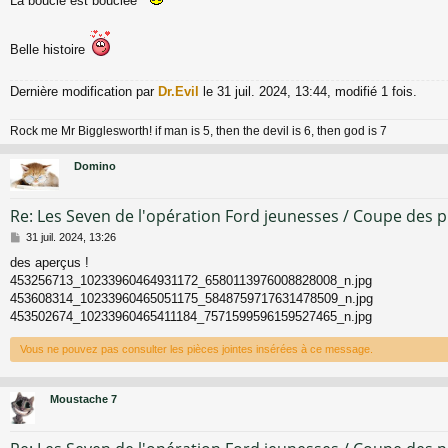
La boucle est bouclée
Belle histoire
Dernière modification par
Dr.Evil
le 31 juil. 2024, 13:44, modifié 1 fois.
Rock me Mr Bigglesworth! if man is 5, then the devil is 6, then god is 7
Domino
Re: Les Seven de l'opération Ford jeunesses / Coupe des 
M
31 juil. 2024, 13:26
e
des aperçus !
s
453256713_10233960464931172_6580113976008828008_n.jpg
s
a
453608314_10233960465051175_5848759717631478509_n.jpg
g
453502674_10233960465411184_7571599596159527465_n.jpg
e
Vous ne pouvez pas consulter les pièces jointes insérées à ce message.
Moustache 7