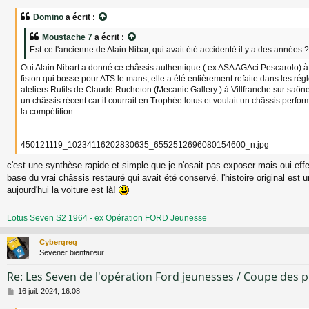
e
s
Domino
a écrit :
s
a
Moustache 7
a écrit :
g
Est-ce l'ancienne de Alain Nibar, qui avait été accidenté il y a des années ?
e
Oui Alain Nibart a donné ce châssis authentique ( ex ASA AGAci Pescarolo) à 
fiston qui bosse pour ATS le mans, elle a été entièrement refaite dans les régle
ateliers Rufils de Claude Rucheton (Mecanic Gallery ) à Villfranche sur saône.
un châssis récent car il courrait en Trophée lotus et voulait un châssis perfor
la compétition
450121119_10234116202830635_6552512696080154600_n.jpg
c'est une synthèse rapide et simple que je n'osait pas exposer mais oui effe
base du vrai châssis restauré qui avait été conservé. l'histoire original es
aujourd'hui la voiture est là!
Lotus Seven S2 1964 - ex Opération FORD Jeunesse
Cybergreg
Sevener bienfaiteur
Re: Les Seven de l'opération Ford jeunesses / Coupe des 
M
16 juil. 2024, 16:08
e