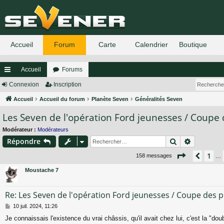
Accueil
Forums
ac
Connexion
Inscription
co
Accueil
Accueil du forum
Planète Seven
Généralités Seven
Les Seven de l'opération Ford jeunesses / Coupe
ur
ci
Modérateur :
Modérateurs
Rechercher
Recherch
Répondre
s
Page
9
sur
1
Précé
158 messages
…
Moustache 7
Re: Les Seven de l'opération Ford jeunesses / Coupe des 
M
10 juil. 2024, 11:26
e
Je connaissais l'existence du vrai châssis, qu'il avait chez lui, c'est la "doubl
s